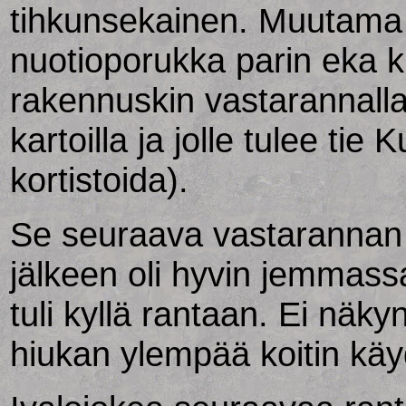
tihkunsekainen. Muutama 
nuotioporukka parin eka k
rakennuskin vastarannall
kartoilla ja jolle tulee tie 
kortistoida).
Se seuraava vastarannan 
jälkeen oli hyvin jemmassa
tuli kyllä rantaan. Ei näk
hiukan ylempää koitin kä