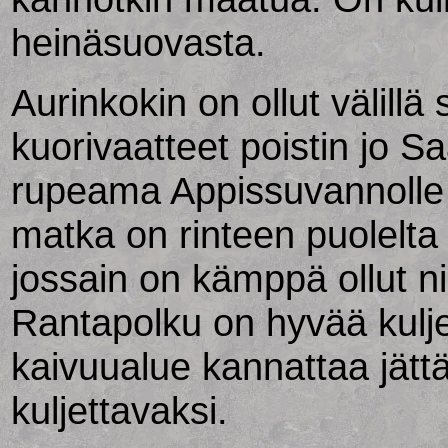
heinäsuovasta.
Aurinkokin on ollut välillä
kuorivaatteet poistin jo 
rupeama Appissuvannolle 
matka on rinteen puolelta 
jossain on kämppä ollut nii
Rantapolku on hyvää kulj
kaivuualue kannattaa jätt
kuljettavaksi.