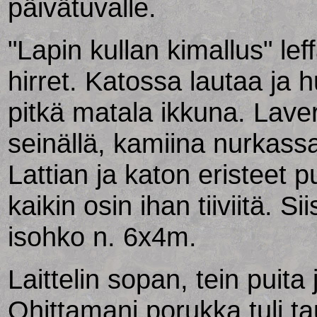
päivätuvalle.
"Lapin kullan kimallus" lef
hirret. Katossa lautaa ja h
pitkä matala ikkuna. Laveri
seinällä, kamiina nurkassa 
Lattian ja katon eristeet 
kaikin osin ihan tiiviitä. S
isohko n. 6x4m.
Laittelin sopan, tein puita 
Ohittamani porukka tuli t