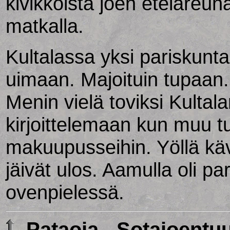
kivikkoista joen eteläreuna
matkalla.
Kultalassa yksi pariskunt
uimaan. Majoituin tupaan. 
Menin vielä toviksi Kulta
kirjoittelemaan kun muu t
makuupusseihin. Yöllä käv
jäivät ulos. Aamulla oli par
ovenpielessä.
Pataoja - Sotajoentu