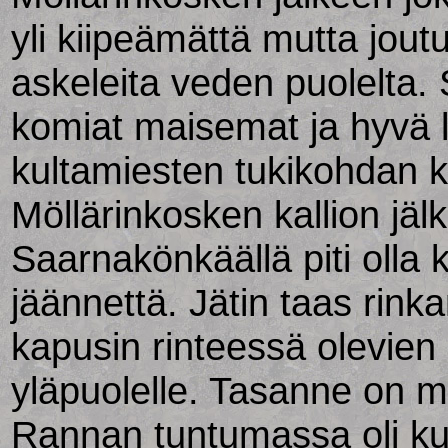
yli kiipeämättä mutta jout
askeleita veden puolelta.
komiat maisemat ja hyvä le
kultamiesten tukikohdan k
Möllärinkosken kallion jäl
Saarnakönkäällä piti olla
jäännettä. Jätin taas rinka
kapusin rinteessä olevien
yläpuolelle. Tasanne on mu
Rannan tuntumassa oli kui