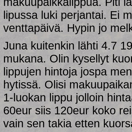
makuupaikkalippua. Piti l
lipussa luki perjantai. Ei 
venttapäivä. Hypin jo melke
Juna kuitenkin lähti 4.7 1
mukana. Olin kysellyt kuo
lippujen hintoja jospa me
hytissä. Olisi makuupaikan
1-luokan lippu jolloin hintaa
60eur siis 120eur koko rei
vain sen takia etten kuorsa