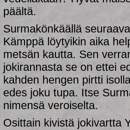
päältä.
Surmakönkäällä seuraava
Kämppä löytyikin aika help
metsän kautta. Sen verr
jokirannasta se on ettei ed
kahden hengen pirtti isolla 
edes joku tupa. Itse Sur
nimensä veroiselta.
Osittain kivistä jokivartta 