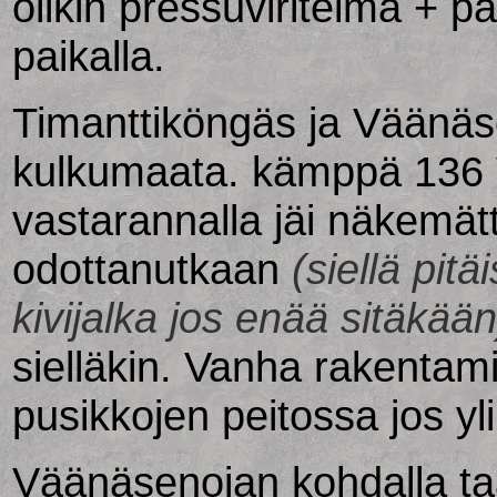
olikin pressuviritelmä + pa
paikalla.
Timanttiköngäs ja Väänä
kulkumaata. kämppä 136
vastarannalla jäi näkemät
odottanutkaan
(siellä pit
kivijalka jos enää sitäkään
sielläkin. Vanha rakentam
pusikkojen peitossa jos yli
Väänäsenojan kohdalla ta