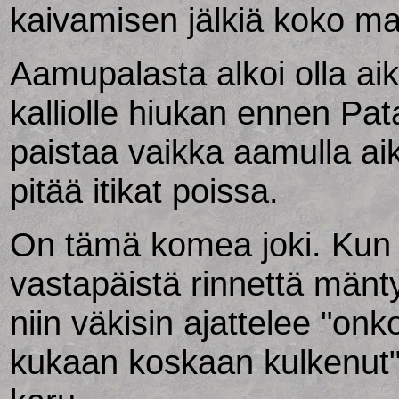
kaivamisen jälkiä koko ma
Aamupalasta alkoi olla ai
kalliolle hiukan ennen Pat
paistaa vaikka aamulla aika
pitää itikat poissa.
On tämä komea joki. Kun 
vastapäistä rinnettä mänt
niin väkisin ajattelee "onk
kukaan koskaan kulkenut".