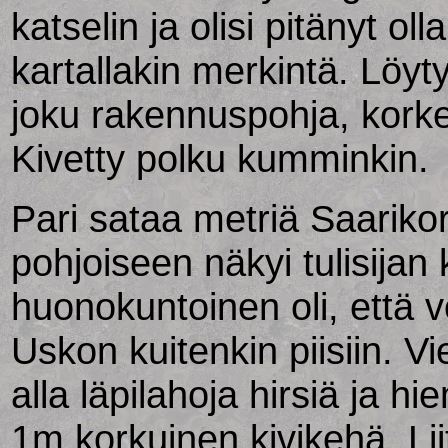
katselin ja olisi pitänyt ol
kartallakin merkintä. Löytyi
joku rakennuspohja, korke
Kivetty polku kumminkin.
Pari sataa metriä Saariko
pohjoiseen näkyi tulisijan
huonokuntoinen oli, että vo
Uskon kuitenkin piisiin. 
alla läpilahoja hirsiä ja 
1m korkuinen kivikehä. Liit