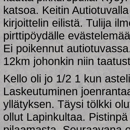
katsoa. Keitin Autiotuvalla 
kirjoittelin eilistä. Tulija i
pirttipöydälle evästelemään
Ei poikennut autiotuvassa
12km johonkin niin taatust
Kello oli jo 1/2 1 kun asteli
Laskeutuminen joenrantaa
yllätyksen. Täysi tölkki olu
ollut Lapinkultaa. Pistin
pilaamasta. Seuraavana oli