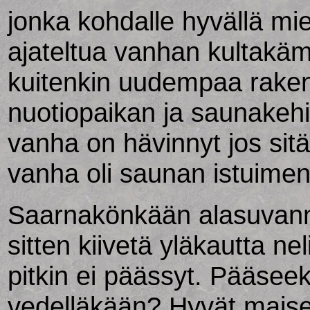
jonka kohdalle hyvällä miel
ajateltua vanhan kultakämp
kuitenkin uudempaa raken
nuotiopaikan ja saunakeh
vanha on hävinnyt jos sitä
vanha oli saunan istuimena
Saarnakönkään alasuvannon
sitten kiivetä yläkautta ne
pitkin ei päässyt. Pääsee
vedelläkään? Hyvät maisem