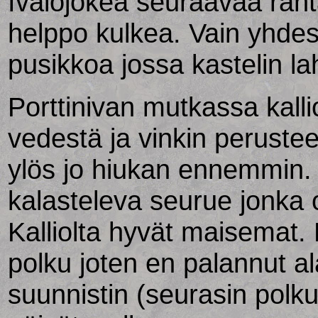
Ivalojokea seuraavaa rant
helppo kulkea. Vain yhde
pusikkoa jossa kastelin la
Porttinivan mutkassa kall
vedestä ja vinkin peruste
ylös jo hiukan ennemmin. 
kalasteleva seurue jonka oh
Kalliolta hyvät maisemat. 
polku joten en palannut a
suunnistin (seurasin polk