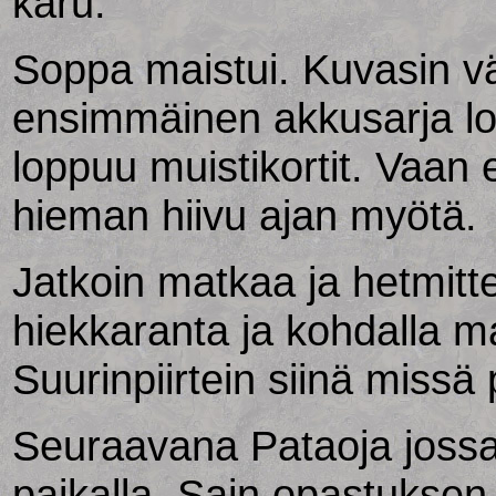
karu.
Soppa maistui. Kuvasin väl
ensimmäinen akkusarja lop
loppuu muistikortit. Vaan
hieman hiivu ajan myötä.
Jatkoin matkaa ja hetmitt
hiekkaranta ja kohdalla m
Suurinpiirtein siinä missä p
Seuraavana Pataoja jossa 
paikalla. Sain opastukse