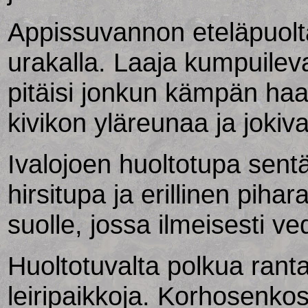
Appissuvannon eteläpuolta
urakalla. Laaja kumpuileva
pitäisi jonkun kämpän haa
kivikon yläreunaa ja jokiva
Ivalojoen huoltotupa sent
hirsitupa ja erillinen pihar
suolle, jossa ilmeisesti v
Huoltotuvalta polkua rant
leiripaikkoja. Korhosenkosk