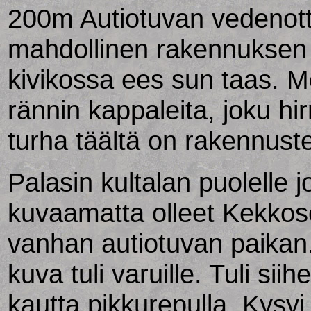
200m Autiotuvan vedenott
mahdollinen rakennuksen p
kivikossa ees sun taas. M
rännin kappaleita, joku hi
turha täältä on rakennuste
Palasin kultalan puolelle 
kuvaamatta olleet Kekkos
vanhan autiotuvan paika
kuva tuli varuille. Tuli siih
kautta pikkurepulla. Kysyi