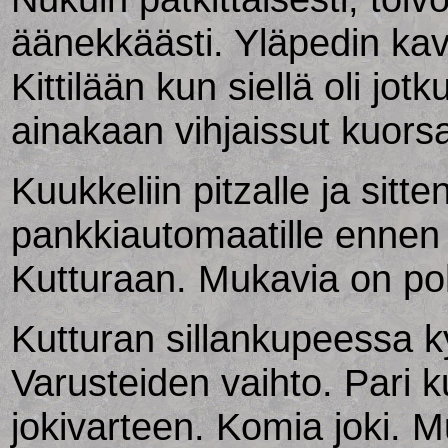
äänekkäästi. Yläpedin kav
Kittilään kun siellä oli jotku
ainakaan vihjaissut kuors
Kuukkeliin pitzalle ja sitten
pankkiautomaatille ennen
Kutturaan. Mukavia on poh
Kutturan sillankupeessa k
Varusteiden vaihto. Pari ku
jokivarteen. Komia joki. M