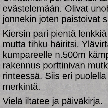
evästelemään. Olivat un
jonnekin joten paistoivat
Kiersin pari pientä lenkk
mutta tihku häiritsi. Yläv
kumpareelle n.500m kämpä
rakennus porttinivan mutk
rinteessä. Siis eri puolel
merkintä.
Vielä iltatee ja päiväkirja.