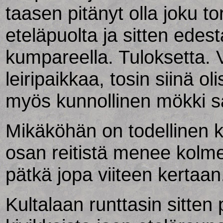
taasen pitänyt olla joku t
eteläpuolta ja sitten ede
kumpareella. Tuloksetta.
leiripaikkaa, tosin siinä 
myös kunnollinen mökki sa
Mikäköhän on todellinen k
osan reitistä menee kolme
pätkä jopa viiteen kertaan
Kultalaan runttasin sitte