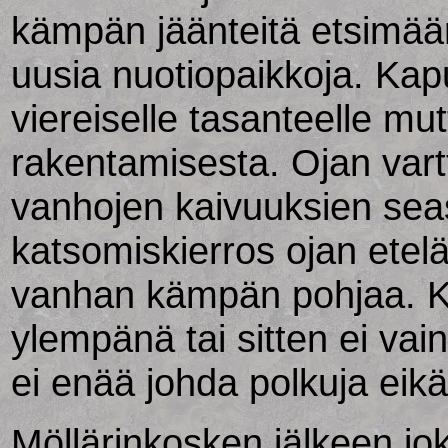
kämpän jäänteitä etsimään
uusia nuotiopaikkoja. Kap
viereiselle tasanteelle mu
rakentamisesta. Ojan vart
vanhojen kaivuuksien seas
katsomiskierros ojan etelä
vanhan kämpän pohjaa. Kä
ylempänä tai sitten ei vain 
ei enää johda polkuja eikä
Möllärinkosken jälkeen joki