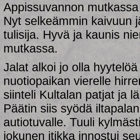
Appissuvannon mutkassa t
Nyt selkeämmin kaivuun jäl
tulisija. Hyvä ja kaunis nie
mutkassa.
Jalat alkoi jo olla hyytelöä
nuotiopaikan vierelle hirr
siinteli Kultalan patjat ja l
Päätin siis syödä iltapalan
autiotuvalle. Tuuli kylmäst
jokunen itikka innostui se