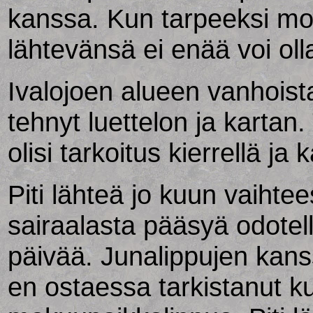
kanssa. Kun tarpeeksi mo
lähtevänsä ei enää voi oll
Ivalojoen alueen vanhoist
tehnyt luettelon ja karta
olisi tarkoitus kierrellä ja 
Piti lähteä jo kuun vaihte
sairaalasta pääsyä odotelle
päivää. Junalippujen kanss
en ostaessa tarkistanut k