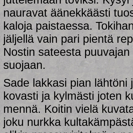
nauravat äänekkäästi tuos
kaloja paistaessa. Tokihan
jäljellä vain pari pientä 
Nostin sateesta puuvajan 
suojaan.
Sade lakkasi pian lähtöni j
kovasti ja kylmästi joten k
mennä. Koitin vielä kuvat
joku nurkka kultakämpästä