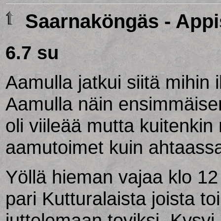
Saarnaköngäs - Appis
6.7 su
Aamulla jatkui siitä mihin il
Aamulla näin ensimmäise
oli viileää mutta kuitenk
aamutoimet kuin ahtaassa
Yöllä hieman vajaa klo 12 
pari Kutturalaista joista t
juttelemaan toviksi. Kysyi 