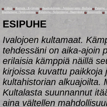
Lähtö
Kuttura - Kyläjoki
Saarnaköngäs - Appissuvanto -Kultala
Pataoja -
Iisalmenoja - Sotajoensuu
Palsinoja - Selperinoja - Harrijänkä
Tolosjoelle
K
ESIPUHE
Ivalojoen kultamaat. Käm
tehdessäni on aika-ajoin 
erilaisia kämppiä näillä 
kirjoissa kuvattu paikkoja
kultahistorian alkuajoilta
Kultalasta suunnannut itää
aina vältellen mahdollis