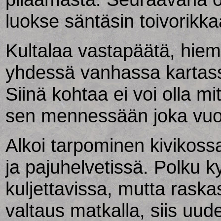
luokse säntäsin toivorikk
Kultalaa vastapäätä, hie
yhdessä vanhassa kartassa
Siinä kohtaa ei voi olla mit
sen mennessään joka vuo
Alkoi tarpominen kivikossa,
ja pajuhelvetissä. Polku ky
kuljettavissa, mutta raska
valtaus matkalla, siis uud