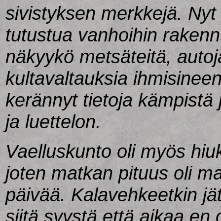
sivistyksen merkkejä. Nyt o
tutustua vanhoihin rakennu
näkyykö metsäteitä, autoja 
kultavaltauksia ihmisinee
kerännyt tietoja kämpistä j
ja luettelon.
Vaelluskunto oli myös hi
joten matkan pituus oli 
päivää. Kalavehkeetkin jä
siitä syystä että aikaa en o