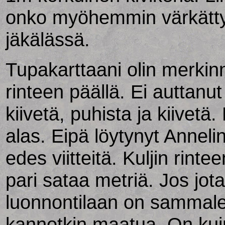
onko myöhemmin värkätty. 
jäkälässä.
Tupakarttaani olin merkin
rinteen päällä. Ei auttanut
kiivetä, puhista ja kiivetä
alas. Eipä löytynyt Anneli
edes viitteitä. Kuljin rint
pari sataa metriä. Jos jotai
luonnontilaan on sammalee
kannotkin maatua. On kuin