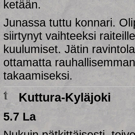
ketään.
Junassa tuttu konnari. Ol
siirtynyt vaihteeksi raiteill
kuulumiset. Jätin ravintol
ottamatta rauhallisemma
takaamiseksi.
Kuttura-Kyläjoki
5.7 La
Nukuin pätkittäisesti, toiv