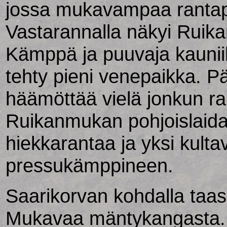
jossa mukavampaa ranta
Vastarannalla näkyi Ruik
Kämppä ja puuvaja kauniil
tehty pieni venepaikka. 
häämöttää vielä jonkun r
Ruikanmukan pohjoislaida
hiekkarantaa ja yksi kulta
pressukämppineen.
Saarikorvan kohdalla taas
Mukavaa mäntykangasta. 