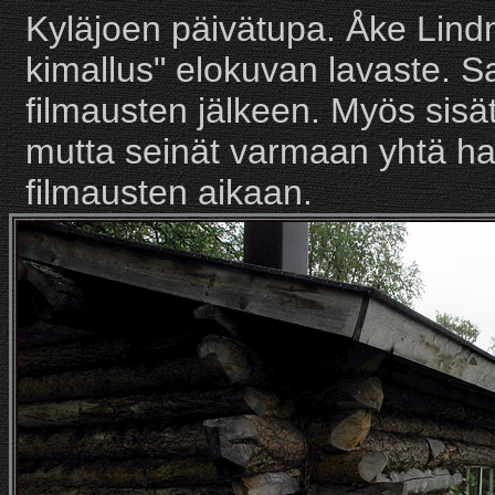
Kyläjoen päivätupa. Åke Lind
kimallus" elokuvan lavaste. 
filmausten jälkeen. Myös sisät
mutta seinät varmaan yhtä hatar
filmausten aikaan.