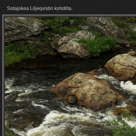
Sotajokea Liljeqvistin kohdilta.