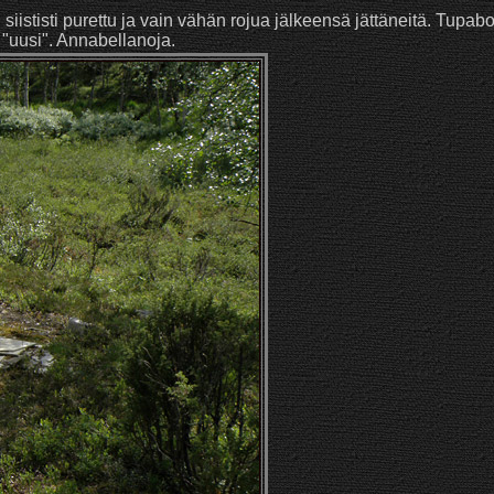
ististi purettu ja vain vähän rojua jälkeensä jättäneitä. Tupabon
ka "uusi". Annabellanoja.