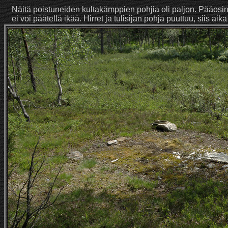
Näitä poistuneiden kultakämppien pohjia oli paljon. Pääosin si
ei voi päätellä ikää. Hirret ja tulisijan pohja puuttuu, siis ai