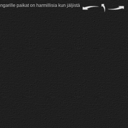
garille paikat on harmillisia kun jäljistä