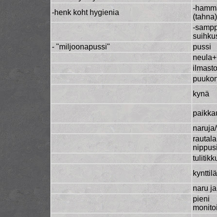
-hamma
-henk koht hygienia
(tahna)
-sampp
suihku
- "miljoonapussi"
pussi
neula+
ilmasto
puukon
kynä
paikka
naruja
rautal
nippusi
tulitikk
kynttilä
naru j
pieni
monito