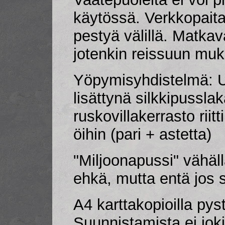
käytössä. Verkkopaita 
pestyä välillä. Matka
jotenkin reissuun mu
Yöpymisyhdistelmä: 
lisättynä silkkipusslak
ruskovillakerrasto rii
öihin (pari + astetta)
"Miljoonapussi" vähäll
ehkä, mutta entä jos si
A4 karttakopioilla py
Suunnistamista ei joki