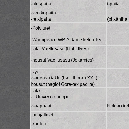
-aluspaita
t-paita
-verkkopaita
-retkipaita
(pitkähiha
-Polvituet
-Warmpeace WP Aldan Stretch Tec
-takit Vaellusasu (Halti Ilves)
-housut Vaellusasu (Jokamies)
-vyö
-sadeasu takki (halti thoran XXL)
housut (haglöf Gore-tex paclite)
-lakki
-Itikkaverkkohuppu
-saappaat
Nokian tre
-pohjalliset
-kauluri