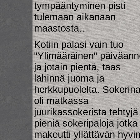
tympääntyminen pisti
tulemaan aikanaan
maastosta..
Kotiin palasi vain tuo
"Ylimääräinen" päiväan
ja jotain pientä, taas
lähinnä juoma ja
herkkupuolelta. Sokerin
oli matkassa
juurikassokerista tehtyjä
pieniä sokeripaloja jotka
makeutti yllättävän hyvin