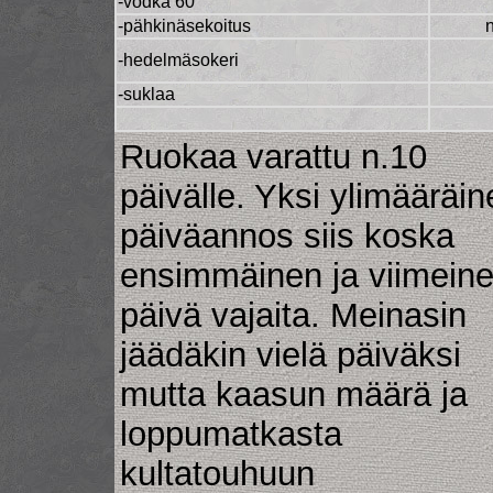
-vodka 60
-pähkinäsekoitus
-hedelmäsokeri
-suklaa
Ruokaa varattu n.10
päivälle. Yksi ylimääräin
päiväannos siis koska
ensimmäinen ja viimein
päivä vajaita. Meinasin
jäädäkin vielä päiväksi
mutta kaasun määrä ja
loppumatkasta
kultatouhuun