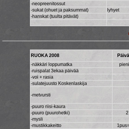
-neopreenitossut
-sukat (ohuet ja paksummat)
lyhyet
-hanskat (tuulta pitävät)
RUOKA 2008
Päiv
-näkkäri loppumatka
pien
-ruispalat 3ekaa päivää
-voi + rasia
-sulatejuusto Koskenlaskija
-metvursti
-puuro riisi-kaura
-puuro (puurohetki)
2
-mysli
-mustikkakeitto
1pus=