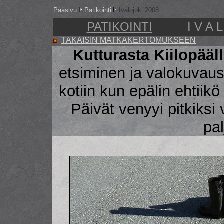
Pääsivu
Patikointi
Ivalojoki 2008
PATIKOINTI
I V A 
TAKAISIN MATKAKERTOMUKSEEN
Kutturasta Kiilopääl
etsiminen ja valokuvaus
kotiin kun epälin ehtiik
Päivät venyyi pitkiksi 
pal