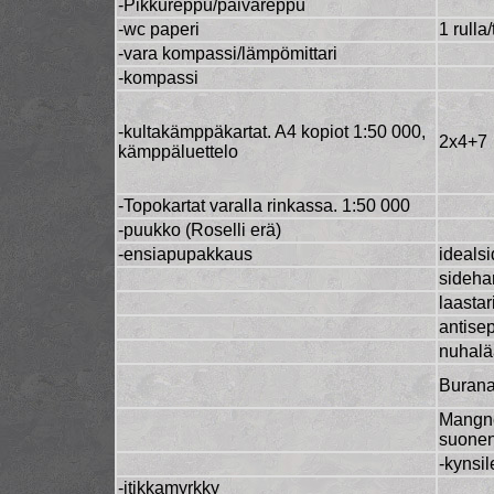
-Pikkureppu/päiväreppu
-wc paperi
1 rulla
-vara kompassi/lämpömittari
-kompassi
-kultakämppäkartat. A4 kopiot 1:50 000,
2x4+7
kämppäluettelo
-Topokartat varalla rinkassa. 1:50 000
-puukko (Roselli erä)
-ensiapupakkaus
ideals
sideha
laastar
antise
nuhalä
Burana
Mangn
suone
-kynsil
-itikkamyrkky