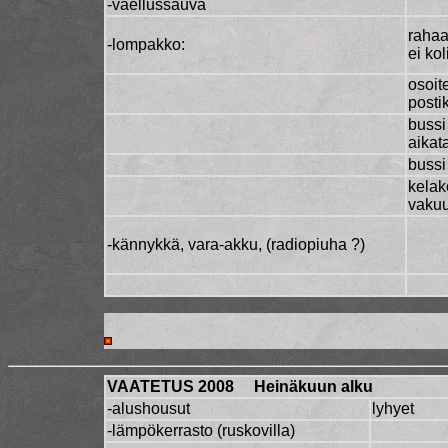
-vaellussauva
rahaa
-lompakko:
ei kol
osoit
posti
bussi
aikat
bussi 
kelako
vakuu
-kännykkä, vara-akku, (radiopiuha ?)
ALKUUN
VAATETUS 2008 Heinäkuun alku
-alushousut
lyhyet
-lämpökerrasto (ruskovilla)