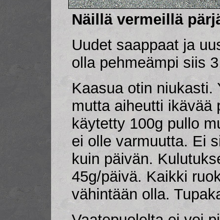
Näillä vermeillä pärj
Uudet saappaat ja uusi
olla pehmeämpi siis 3
Kaasua otin niukasti. Yk
mutta aiheutti ikävää 
käytetty 100g pullo m
ei olle varmuutta. Ei s
kuin päivän. Kulutuks
45g/päivä. Kaikki ruok
vähintään olla. Tupak
Vaatepuolelta ei voi p