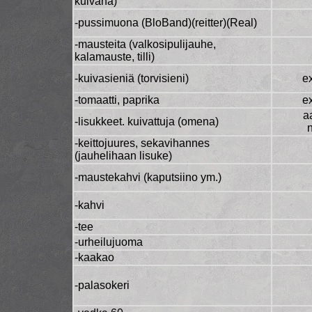
kuivana)
-pussimuona (BloBand)(reitter)(Real)
-mausteita (valkosipulijauhe,
kalamauste, tilli)
-kuivasieniä (torvisieni)
ex
-tomaatti, paprika
ex
a
-lisukkeet. kuivattuja (omena)
-keittojuures, sekavihannes
(jauhelihaan lisuke)
-maustekahvi (kaputsiino ym.)
-kahvi
-tee
-urheilujuoma
-kaakao
-palasokeri