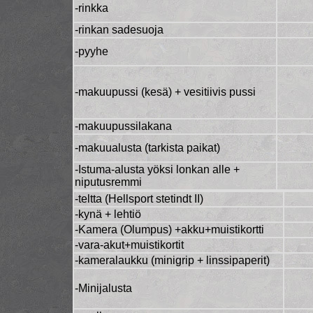
-rinkka
-rinkan sadesuoja
-pyyhe
-makuupussi (kesä) + vesitiivis pussi
-makuupussilakana
-makuualusta (tarkista paikat)
-Istuma-alusta yöksi lonkan alle +
niputusremmi
-teltta (Hellsport stetindt II)
-kynä + lehtiö
-Kamera (Olumpus) +akku+muistikortti
-vara-akut+muistikortit
-kameralaukku (minigrip + linssipaperit)
-Minijalusta