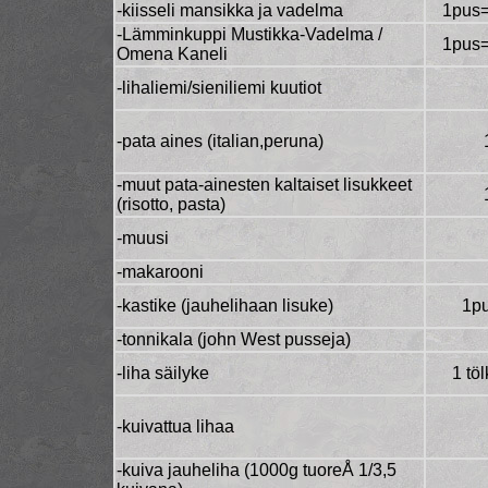
-kiisseli mansikka ja vadelma
1pus=
-Lämminkuppi Mustikka-Vadelma /
1pus=
Omena Kaneli
-lihaliemi/sieniliemi kuutiot
-pata aines (italian,peruna)
-muut pata-ainesten kaltaiset lisukkeet
(risotto, pasta)
-muusi
-makarooni
-kastike (jauhelihaan lisuke)
1pu
-tonnikala (john West pusseja)
-liha säilyke
1 tö
-kuivattua lihaa
-kuiva jauheliha (1000g tuoreÅ 1/3,5