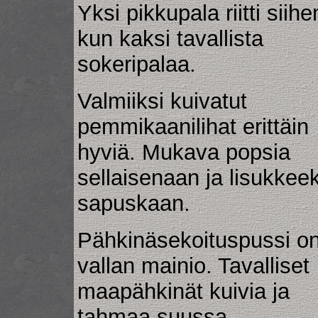
Yksi pikkupala riitti siihe
kun kaksi tavallista
sokeripalaa.
Valmiiksi kuivatut
pemmikaanilihat erittäin
hyviä. Mukava popsia
sellaisenaan ja lisukkeek
sapuskaan.
Pähkinäsekoituspussi o
vallan mainio. Tavalliset
maapähkinät kuivia ja
tahmaa suussa.