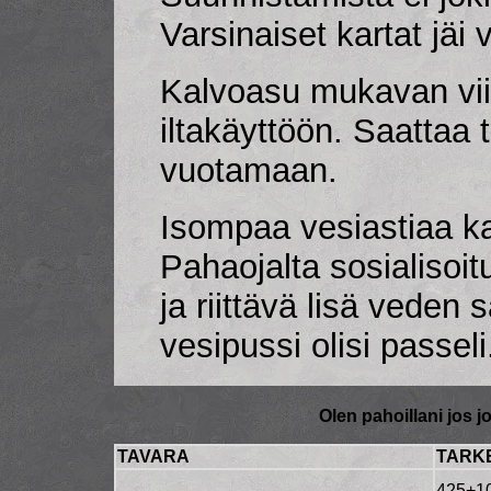
Varsinaiset kartat jäi 
Kalvoasu mukavan viil
iltakäyttöön. Saattaa 
vuotamaan.
Isompaa vesiastiaa kaip
Pahaojalta sosialisoit
ja riittävä lisä veden 
vesipussi olisi passeli
Olen pahoillani jos 
TAVARA
TARK
425+1