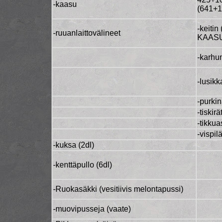
-kaasu
(641+1
-keitin
-ruuanlaittovälineet
KAAS
-karhun
-lusikk
-purki
-tiskirät
-tikkua
-vispil
-kuksa (2dl)
-kenttäpullo (6dl)
-Ruokasäkki (vesitiivis melontapussi)
-muovipusseja (vaate)