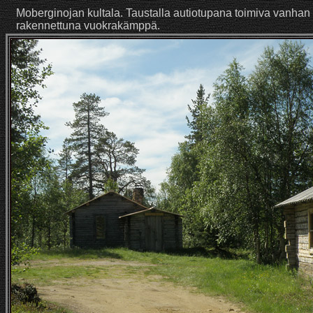
Moberginojan kultala. Taustalla autiotupana toimiva vanha
rakennettuna vuokrakämppä.