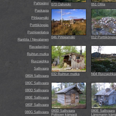
Pahtajärvi
073 Oahujoki
051 Ollila
Paskaoja
Pihlajamäki
Porttiköngäs
Postijoenlatva
046 Pihlajamäki
012 Porttiköngä
Ranttila / Nevalainen
Ravadasjärvi
Ruihtun mutka
Ruvzajohka
Sallivaara
032 Ruihtun mutka
N04 Ruvzajohka
080A Sallivaara
080C Sallivaara
080D Sallivaara
080E Sallivaara
080F Sallivaara
080D Sallivaara
080E Sallivaara
080G Sallivaara
Poliisien kämppä
Länsmanin käm