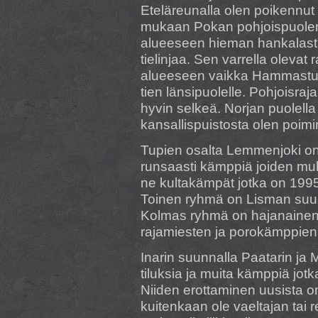
Eteläreunalla olen poikennut
mukaan Pokan pohjoispuolen a
alueeseen hieman hankalasti. 
tielinjaa. Sen varrella oleva
alueeseen vaikka Hammastunt
tien länsipuolelle. Pohjoisraj
hyvin selkeä. Norjan puolell
kansallispuistosta olen poim
Tupien osalta Lemmenjoki on 
runsaasti kämppiä joiden muk
ne kultakämpät jotka on 199
Toinen ryhmä on Lisman suunna
Kolmas ryhmä on hajanainen 
rajamiesten ja porokämppien
Inarin suunnalla Paatarin ja
tiluksia ja muita kämppiä jotka
Niiden erottaminen uusista o
kuitenkaan ole vaeltajan tai re