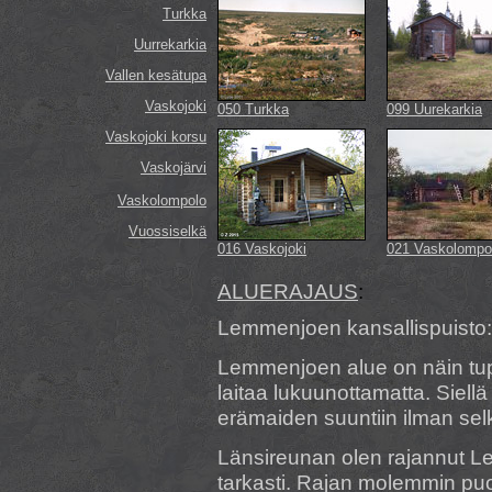
Turkka
Uurrekarkia
Vallen kesätupa
Vaskojoki
050 Turkka
099 Uurekarkia
Vaskojoki korsu
Vaskojärvi
Vaskolompolo
Vuossiselkä
016 Vaskojoki
021 Vaskolompo
ALUERAJAUS
:
Lemmenjoen kansallispuisto:
Lemmenjoen alue on näin tupa
laitaa lukuunottamatta. Siell
erämaiden suuntiin ilman sel
Länsireunan olen rajannut L
tarkasti. Rajan molemmin puol