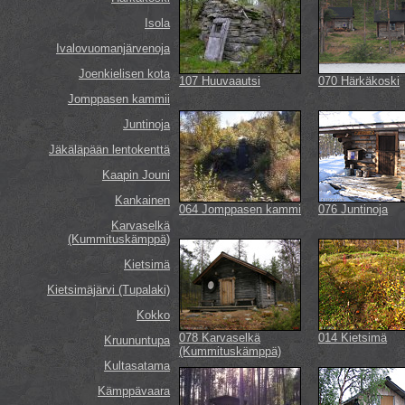
Isola
Ivalovuomanjärvenoja
Joenkielisen kota
107 Huuvaautsi
070 Härkäkoski
Jomppasen kammii
Juntinoja
Jäkäläpään lentokenttä
Kaapin Jouni
Kankainen
064 Jomppasen kammi
076 Juntinoja
Karvaselkä
(Kummituskämppä)
Kietsimä
Kietsimäjärvi (Tupalaki)
Kokko
078 Karvaselkä
014 Kietsimä
Kruununtupa
(Kummituskämppä)
Kultasatama
Kämppävaara