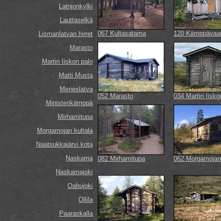
Latnjonkylki
Lauttaselkä
067 Kultasatama
120 Kämppävaa
Lismanlatvan hirret
Marasto
Martin Iiskon palo
Matti Musta
Meneslatva
052 Marasto
034 Martin Iisko
Ministerikämppä
Mirhamitupa
Morgamojan kultala
Naatsukkajärvi kota
Naskama
082 Mirhamitupa
062 Morgamojan 
Naskamajoki
Oahujoki
Ollila
Paaraskalla