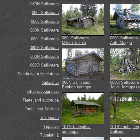
080H Sallivaara
080I Sallivaara
080J Sallivaara
080K Sallivaara
080I Sallivaara
080J Sallivaara
080L Sallivaara
Mikko Takalo
Antti Magga
080M Sallivaara
080N Sallivaara
080O Sallivaara
Searitniva tulistelutupa
080N Sallivaara
080O Sallivaara
Siikajärvi
Benkon kämppä
Jouni Jomppase
Stuorravoggi uusi
Taatsijärvi autiotupa
Taatsijärvi Sallinen
Takahaara
Tupalaki
101A Taatsijärvi
101B Taatsijärvi
autiotupa
Sallinen
Tupalaki 2