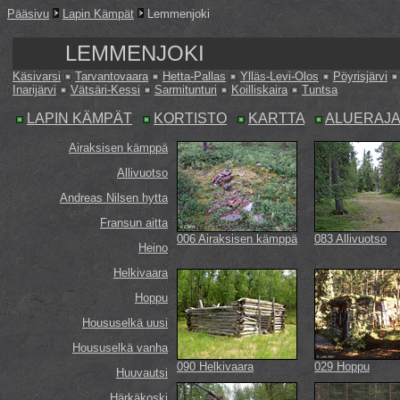
Pääsivu
Lapin Kämpät
Lemmenjoki
LEMMENJOKI
Käsivarsi
Tarvantovaara
Hetta-Pallas
Ylläs-Levi-Olos
Pöyrisjärvi
Inarijärvi
Vätsäri-Kessi
Sarmitunturi
Koilliskaira
Tuntsa
LAPIN KÄMPÄT
KORTISTO
KARTTA
ALUERAJ
Airaksisen kämppä
Allivuotso
Andreas Nilsen hytta
Fransun aitta
006 Airaksisen kämppä
083 Allivuotso
Heino
Helkivaara
Hoppu
Housuselkä uusi
Housuselkä vanha
090 Helkivaara
029 Hoppu
Huuvautsi
Härkäkoski