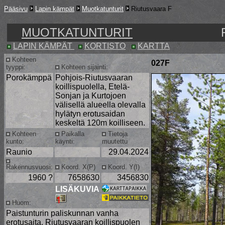
Pääsivu
Lapin kämpät
Muotkatunturit
Riutusvaara F
MUOTKATUNTURIT
LAPIN KÄMPÄT
KORTISTO
KARTTA
Kohteen
027F
tyyppi:
Kohteen sijainti:
Porokämppä
Pohjois-Riutusvaaran
koillispuolella, Etelä-
Sonjan ja Kurtojoen
välisellä alueella olevalla
hylätyn erotusaidan
keskeltä 120m koilliseen.
Kohteen
Paikalla
Tietoja
kunto:
käynti:
muutettu
Raunio
29.04.2024
Rakennusvuosi:
Koord. X(P)
Koord. Y(I)
1960 ?
7658630
3456830
LISÄKUVIA
Huom:
Paistunturin paliskunnan vanha
erotusaita. Riutusvaaran koillispuolen