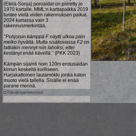
(Etelä-Sonja) poroaidat on piirretty jo
1970 kartalle. MML:n karttapaikka 2019
tuntee vielä viiden rakennuksen paikat.
2024 kartassa vain 3
rakennusmerkintää.
"Pohjoisin kämppä F näytti ulkoa päin
melko hyvältä. Mutta sisäkuvassa F2 on
lattiakin mennyt niin lahoksi, ettei
kestänyt enää kävellä."
(PKK 2023)
Kämpän sijainti noin 120m erotusaidan
kirnun keskeltä koilliseen.
Harjakattoinen lautamökki jonka katon
muoto vielä tallella. Sisälle ei enää
parane mennä.
Päiväkirjamerkintöjä: