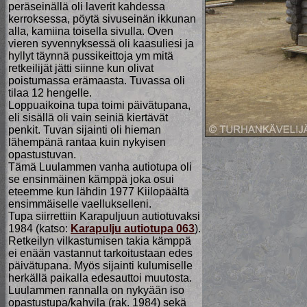
peräseinällä oli laverit kahdessa
kerroksessa, pöytä sivuseinän ikkunan
alla, kamiina toisella sivulla. Oven
vieren syvennyksessä oli kaasuliesi ja
hyllyt täynnä pussikeittoja ym mitä
retkeilijät jätti siinne kun olivat
poistumassa erämaasta. Tuvassa oli
tilaa 12 hengelle.
Loppuaikoina tupa toimi päivätupana,
eli sisällä oli vain seiniä kiertävät
penkit. Tuvan sijainti oli hieman
lähempänä rantaa kuin nykyisen
opastustuvan.
Tämä Luulammen vanha autiotupa oli
se ensinmäinen kämppä joka osui
eteemme kun
lähdin
1977
Kiilopäältä
ensimmäiselle vaellukselleni.
Tupa siirrettiin Karapuljuun autiotuvaksi
1984 (katso:
Karapulju autiotupa 063
).
Retkeilyn vilkastumisen takia kämppä
ei enään vastannut tarkoitustaan edes
päivätupana. Myös sijainti kulumiselle
herkällä paikalla edesauttoi muutosta.
Luulammen rannalla on nykyään iso
opastustupa/kahvila (rak. 1984) sekä