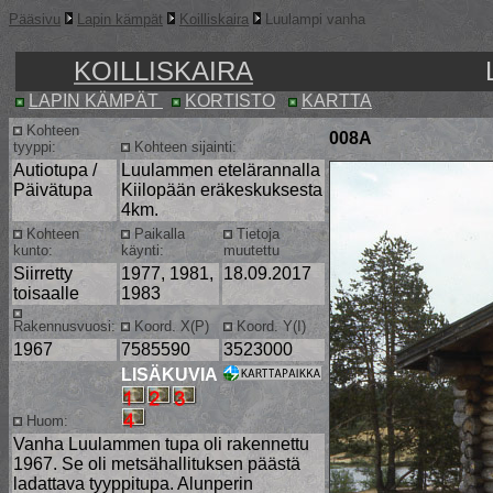
Pääsivu
Lapin kämpät
Koilliskaira
Luulampi vanha
KOILLISKAIRA
LAPIN KÄMPÄT
KORTISTO
KARTTA
Kohteen
008A
tyyppi:
Kohteen sijainti:
Autiotupa /
Luulammen etelärannalla
Päivätupa
Kiilopään eräkeskuksesta
4km.
Kohteen
Paikalla
Tietoja
kunto:
käynti:
muutettu
Siirretty
1977, 1981,
18.09.2017
toisaalle
1983
Rakennusvuosi:
Koord. X(P)
Koord. Y(I)
1967
7585590
3523000
LISÄKUVIA
Huom:
Vanha Luulammen tupa oli rakennettu
1967. Se oli metsähallituksen päästä
ladattava tyyppitupa. Alunperin