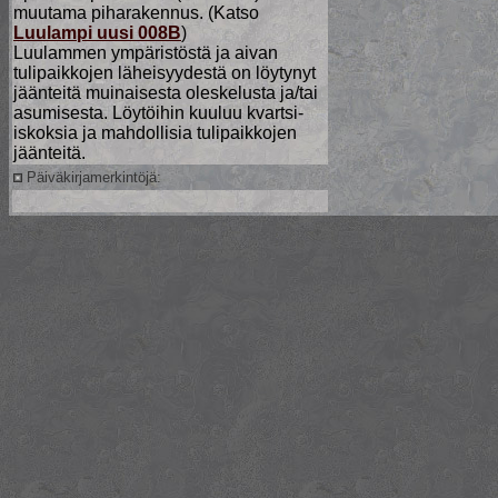
muutama piharakennus. (Katso
Luulampi uusi 008B
)
Luulammen ympäristöstä ja aivan
tulipaikkojen läheisyydestä on löytynyt
jäänteitä muinaisesta oleskelusta ja/tai
asumisesta. Löytöihin kuuluu kvartsi-
iskoksia ja mahdollisia tulipaikkojen
jäänteitä.
Päiväkirjamerkintöjä: