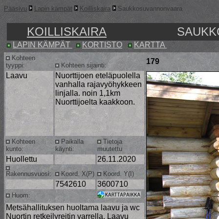
Pääsivu
Lapin kämpät
Koilliskaira
Saukkosuvannonvaara
KOILLISKAIRA
SAUKK
LAPIN KÄMPÄT
KORTISTO
KARTTA
Kohteen
179
tyyppi:
Kohteen sijainti:
Laavu
Nuorttijoen eteläpuolella
vanhalla rajavyöhykkeen
linjalla. noin 1,1km
Nuorttijoelta kaakkoon.
Kohteen
Paikalla
Tietoja
kunto:
käynti:
muutettu
Huollettu
26.11.2020
Rakennusvuosi:
Koord. X(P)
Koord. Y(I)
7542610
3600710
Huom:
Metsähallituksen huoltama laavu ja wc
Nuortin retkeilyreitin varrella. Laavu