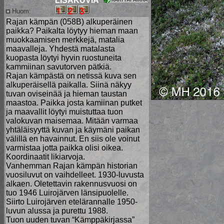
LISÄKUVIA
Huom:
Rajan kämpän (058B) alkuperäinen
paikka? Paikalta löytyy hieman maan
muokkaamisen merkkejä, matalia
maavalleja. Yhdestä matalasta
kuopasta löytyi hyvin ruostuneita
kammiinan savutorven pätkiä.
Rajan kämpästä on netissä kuva sen
alkuperäisellä paikalla. Siinä näkyy
tuvan oviseinää ja hieman taustan
maastoa. Paikka josta kamiinan putket
ja maavallit löytyi muistuttaa tuon
valokuvan maisemaa. Mitään varmaa
yhtäläisyyttä kuvan ja käymäni paikan
välillä en havainnut. En siis ole voinut
varmistaa jotta paikka olisi oikea.
Koordinaatit likiarvoja.
Vanhemman Rajan kämpän historian
vuosiluvut on vaihdelleet. 1930-luvusta
alkaen. Oletettavin rakennusvuosi on
tuo 1946 Luirojärven länsipuolelle.
Siirto Luirojärven etelärannalle 1950-
luvun alussa ja purettu 1988.
Tuon uuden tuvan “Kämppäkirjassa”