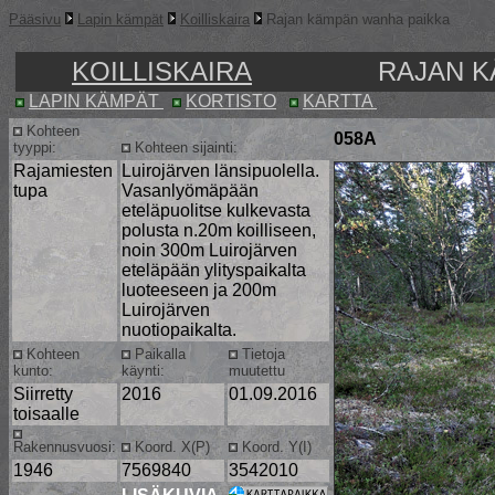
Pääsivu
Lapin kämpät
Koilliskaira
Rajan kämpän wanha paikka
KOILLISKAIRA
RAJAN K
LAPIN KÄMPÄT
KORTISTO
KARTTA
Kohteen
058A
tyyppi:
Kohteen sijainti:
Rajamiesten
Luirojärven länsipuolella.
tupa
Vasanlyömäpään
eteläpuolitse kulkevasta
polusta n.20m koilliseen,
noin 300m Luirojärven
eteläpään ylityspaikalta
luoteeseen ja 200m
Luirojärven
nuotiopaikalta.
Kohteen
Paikalla
Tietoja
kunto:
käynti:
muutettu
Siirretty
2016
01.09.2016
toisaalle
Rakennusvuosi:
Koord. X(P)
Koord. Y(I)
1946
7569840
3542010