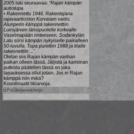
2005 luki seuraavaa:
“Rajan kämpän
autiotupa
• Rakennettu 1946. Rakentajana
rajavaartioston Korvasen vartio.
Alunperin kämppä rakennettiin
Luirojärven länsipuolelle korkealle
Vaselmapään rinteeseen. Sodankylän
Latu siirsi kämpän nykyiselle paikalleen
50-luvulla. Tupa purettiin 1988 ja tilalle
rakennettiin ...".
Oletan siis Rajan kämpän vanhan
paikan olleen tässä. Jäljistä ja kamiinan
putkista päätellen tässä on joka
tapauksessa ollut jotain. Jos ei Rajan
kämppä niin mikä?
Koordinaatit likiarvoja.
Päiväkirjamerkintöjä: