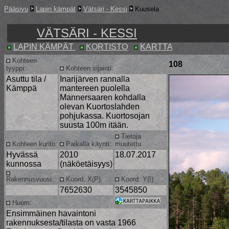
Pääsivu
Lapin kämpät
Vätsäri - Kessi
Kuusela
VÄTSÄRI - KESSI
LAPIN KÄMPÄT
KORTISTO
KARTTA
Kohteen
108
tyyppi:
Kohteen sijainti:
Asuttu tila /
Inarijärven rannalla
Kämppä
mantereen puolella
Mannersaaren kohdalla
olevan Kuortoslahden
pohjukassa. Kuortosojan
suusta 100m itään.
Tietoja
Kohteen kunto:
Paikalla käynti:
muutettu
Hyvässä
2010
18.07.2017
kunnossa
(näköetäisyys)
Rakennusvuosi:
Koord. X(P)
Koord. Y(I)
7652630
3545850
Huom:
Ensimmäinen havaintoni
rakennuksesta/tilasta on vasta 1966