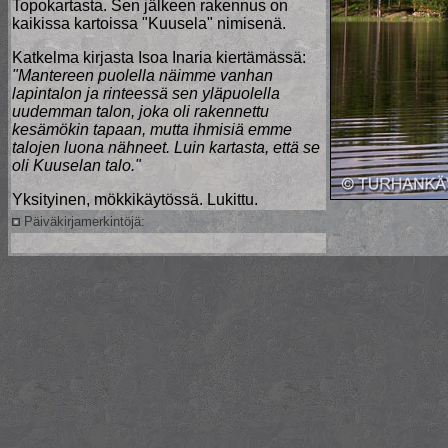
Topokartasta. Sen jälkeen rakennus on
kaikissa kartoissa "Kuusela" nimisenä.
Katkelma kirjasta Isoa Inaria kiertämässä:
"Mantereen puolella näimme vanhan
lapintalon ja rinteessä sen yläpuolella
uudemman talon, joka oli rakennettu
kesämökin tapaan, mutta ihmisiä emme
talojen luona nähneet. Luin kartasta, että se
oli Kuuselan talo."
Yksityinen, mökkikäytössä. Lukittu.
Päiväkirjamerkintöjä: