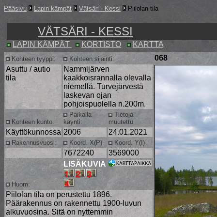
Pääsivu
Lapin kämpät
Vätsäri - Kessi
Piilolan tila
VÄTSÄRI - KESSI
LAPIN KÄMPÄT
KORTISTO
KARTTA
068
Kohteen tyyppi:
Kohteen sijainti:
Asuttu / autio
Nammijärven
tila
kaakkoisrannalla olevalla
niemellä. Turvejärvestä
laskevan ojan
pohjoispuolella n.200m.
Paikalla
Tietoja
Kohteen kunto:
käynti:
muutettu
Käyttökunnossa
2006
24.01.2021
Rakennusvuosi:
Koord. X(P)
Koord. Y(I)
7672240
3569000
LISÄKUVIA
Huom:
Piilolan tila on perustettu 1896.
Päärakennus on rakennettu 1900-luvun
alkuvuosina. Sitä on nyttemmin