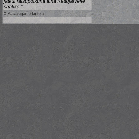
jatkui ratsupolkuna aina Kettujärvelle
saakka."
Päiväkirjamerkintöjä: