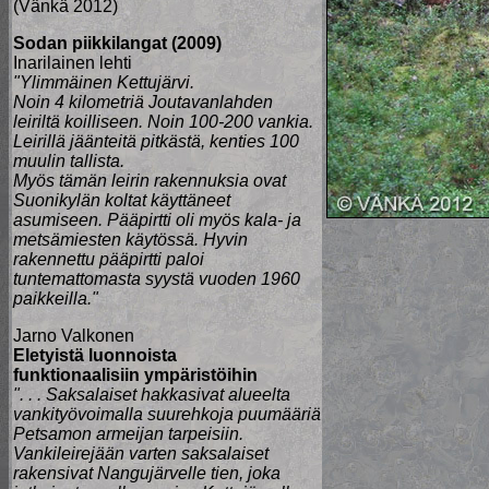
(Vänkä 2012)
Sodan piikkilangat (2009)
Inarilainen lehti
"Ylimmäinen Kettujärvi.
Noin 4 kilometriä Joutavanlahden
leiriltä koilliseen. Noin 100-200 vankia.
Leirillä jäänteitä pitkästä, kenties 100
muulin tallista.
Myös tämän leirin rakennuksia ovat
Suonikylän koltat käyttäneet
asumiseen. Pääpirtti oli myös kala- ja
metsämiesten käytössä. Hyvin
rakennettu pääpirtti paloi
tuntemattomasta syystä vuoden 1960
paikkeilla."
Jarno Valkonen
Eletyistä luonnoista
funktionaalisiin ympäristöihin
". . . Saksalaiset hakkasivat alueelta
vankityövoimalla suurehkoja puumääriä
Petsamon armeijan tarpeisiin.
Vankileirejään varten saksalaiset
rakensivat Nangujärvelle tien, joka