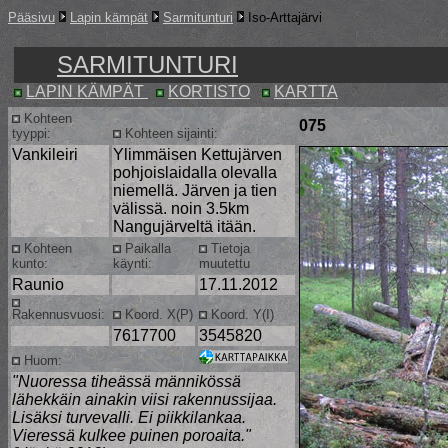
Pääsivu
Lapin kämpät
Sarmitunturi
Iso-Arttajärvi
SARMITUNTURI
LAPIN KÄMPÄT
KORTISTO
KARTTA
Kohteen
075
tyyppi:
Kohteen sijainti:
Vankileiri
Ylimmäisen Kettujärven
pohjoislaidalla olevalla
niemellä. Järven ja tien
välissä. noin 3.5km
Nangujärveltä itään.
Kohteen
Paikalla
Tietoja
kunto:
käynti:
muutettu
Raunio
17.11.2012
Rakennusvuosi:
Koord. X(P)
Koord. Y(I)
7617700
3545820
Huom:
"Nuoressa tiheässä männikössä
lähekkäin ainakin viisi rakennussijaa.
Lisäksi turvevalli. Ei piikkilankaa.
Vieressä kulkee puinen poroaita."