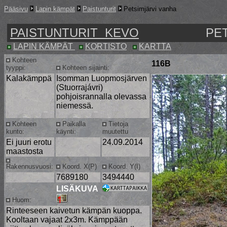
Pääsivu
Lapin kämpät
Paistunturit
Petsimjärvi vanha
PAISTUNTURIT KEVO
PE
LAPIN KÄMPÄT
KORTISTO
KARTTA
Kohteen
116B
tyyppi:
Kohteen sijainti:
Kalakämppä
Isomman Luopmosjärven
(Stuorrajávri)
pohjoisrannalla olevassa
niemessä.
Kohteen
Paikalla
Tietoja
kunto:
käynti:
muutettu
Ei juuri erotu
24.09.2014
maastosta
Rakennusvuosi:
Koord. X(P)
Koord. Y(I)
7689180
3494440
LISÄKUVA
Huom:
Rinteeseen kaivetun kämpän kuoppa.
Kooltaan vajaat 2x3m. Kämppään