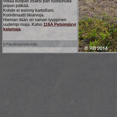
viittaa kuopan lisäksi pari ruostunutta
piipun pätkää.
Kohde ei esiinny kartoillani.
Koordinaatit likiarvoja.
Hieman itään on saman tyyppinen
uudempi maja. Katso
116A Petsimjärvi
kalamaja
.
Päiväkirjamerkintöjä: