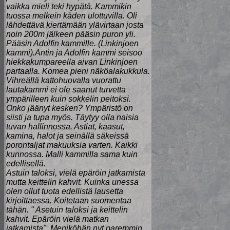
vaikka mieli teki hypätä. Kammikin
tuossa melkein käden ulottuvilla. Oli
lähdettävä kiertämään ylävirtaan josta
noin 200m jälkeen pääsin puron yli.
Pääsin Adolfin kammille. (Linkinjoen
kammi).Antin ja Adolfin kammi seisoo
hiekkakumpareella aivan Linkinjoen
partaalla. Komea pieni näköalakukkula.
Vihreällä kattohuovalla vuorattu
lautakammi ei ole saanut turvetta
ympärilleen kuin sokkelin peitoksi.
Onko jäänyt kesken? Ympäristö on
siisti ja tupa myös. Täytyy olla naisia
tuvan hallinnossa. Astiat, kaasut,
kamina, halot ja seinällä säkeissä
porontaljat makuuksia varten. Kaikki
kunnossa. Malli kammilla sama kuin
edellisellä.
Astuin taloksi, vielä epäröin jatkamista
mutta keittelin kahvit. Kuinka unessa
olen ollut tuota edellistä lausetta
kirjoittaessa. Koitetaan suomentaa
tähän. " Asetuin taloksi ja keittelin
kahvit. Epäröin vielä matkan
jatkamista". Meniköhän nyt paremmin.