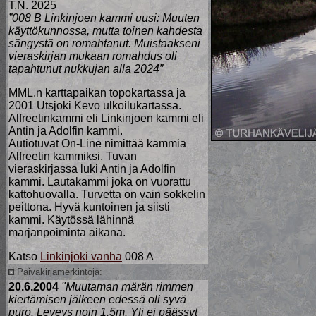
T.N. 2025
”008 B Linkinjoen kammi uusi: Muuten
käyttökunnossa, mutta toinen kahdesta
sängystä on romahtanut. Muistaakseni
vieraskirjan mukaan romahdus oli
tapahtunut nukkujan alla 2024”
MML.n karttapaikan topokartassa ja
2001 Utsjoki Kevo ulkoilukartassa.
Alfreetinkammi eli Linkinjoen kammi eli
Antin ja Adolfin kammi.
Autiotuvat On-Line nimittää kammia
Alfreetin kammiksi. Tuvan
vieraskirjassa luki Antin ja Adolfin
kammi. Lautakammi joka on vuorattu
kattohuovalla. Turvetta on vain sokkelin
peittona. Hyvä kuntoinen ja siisti
kammi. Käytössä lähinnä
marjanpoiminta aikana.
Katso
Linkinjoki vanha
008 A
Päiväkirjamerkintöjä:
20.6.2004
"Muutaman märän rimmen
kiertämisen jälkeen edessä oli syvä
puro. Leveys noin 1,5m. Yli ei päässyt