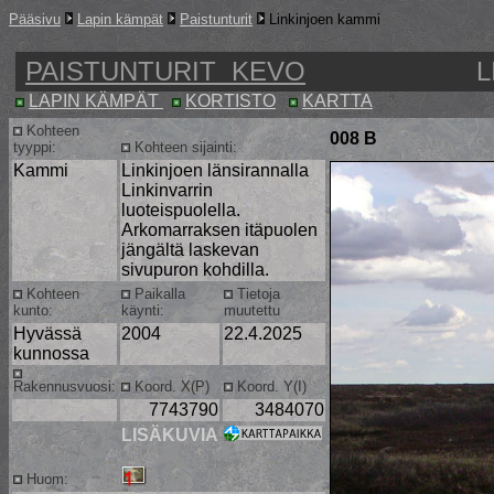
Pääsivu
Lapin kämpät
Paistunturit
Linkinjoen kammi
PAISTUNTURIT KEVO
L
LAPIN KÄMPÄT
KORTISTO
KARTTA
Kohteen
008 B
tyyppi:
Kohteen sijainti:
Kammi
Linkinjoen länsirannalla
Linkinvarrin
luoteispuolella.
Arkomarraksen itäpuolen
jängältä laskevan
sivupuron kohdilla.
Kohteen
Paikalla
Tietoja
kunto:
käynti:
muutettu
Hyvässä
2004
22.4.2025
kunnossa
Rakennusvuosi:
Koord. X(P)
Koord. Y(I)
7743790
3484070
LISÄKUVIA
Huom: