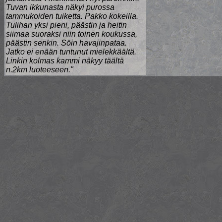
Tuvan ikkunasta näkyi purossa
tammukoiden tuiketta. Pakko kokeilla.
Tulihan yksi pieni, päästin ja heitin
siimaa suoraksi niin toinen koukussa,
päästin senkin. Söin havajinpataa.
Jatko ei enään tuntunut mielekkäältä.
Linkin kolmas kammi näkyy täältä
n.2km luoteeseen."