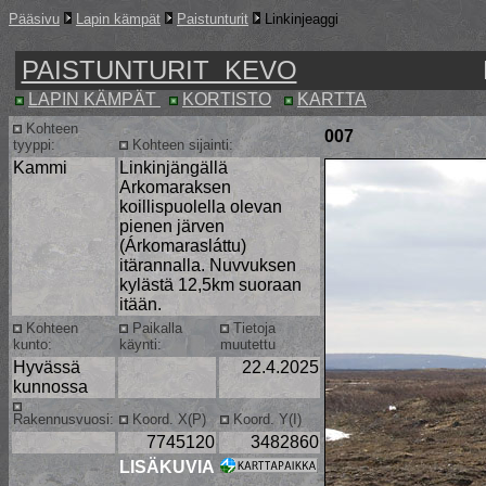
Pääsivu
Lapin kämpät
Paistunturit
Linkinjeaggi
PAISTUNTURIT KEVO
LAPIN KÄMPÄT
KORTISTO
KARTTA
Kohteen
007
tyyppi:
Kohteen sijainti:
Kammi
Linkinjängällä
Arkomaraksen
koillispuolella olevan
pienen järven
(Árkomarasláttu)
itärannalla. Nuvvuksen
kylästä 12,5km suoraan
itään.
Kohteen
Paikalla
Tietoja
kunto:
käynti:
muutettu
Hyvässä
22.4.2025
kunnossa
Rakennusvuosi:
Koord. X(P)
Koord. Y(I)
7745120
3482860
LISÄKUVIA