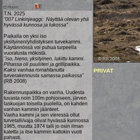
Huom:
T.N. 2025
”007 Linkinjeaggi: Näyttää olevan yhä
hyvässä kunnosa ja lukossa”
Paikalla on yksi iso
yksityinen/yhdistyksen turvekammi.
Käytännössä voi puhua turpeella
vuoratusta mökistä.
"iso, hieno, yksityinen, lukittu kammi.
Pihassa oli puuliiteri ja grillipaikka.
Kaksi vanhaa romahtanutta
PRIVAT
turverakennusta samassa paikassa"
(RB 2008)
Rakennuspaikka on vanha. Uudesta
tuvasta noin 100m pohjoiseen, järven
laskuojan toisella puolella, on kahden
vanhan kammin jäänteet.
Vanha kammi ja sen vieressä ollut
turvetalli/vaja olivat hyvässä kunnossa
1965, muutta 1974 talli jo osin ilman
katetta ja itse kammin kattokin vuoti
pahasti.