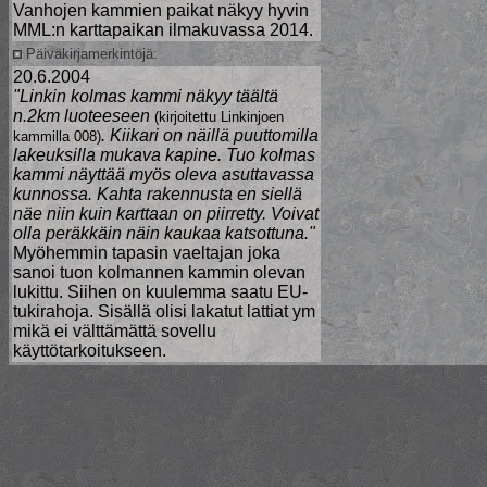
Vanhojen kammien paikat näkyy hyvin
MML:n karttapaikan ilmakuvassa 2014.
Päiväkirjamerkintöjä:
20.6.2004
"Linkin kolmas kammi näkyy täältä
n.2km luoteeseen
(kirjoitettu Linkinjoen
. Kiikari on näillä puuttomilla
kammilla 008)
lakeuksilla mukava kapine. Tuo kolmas
kammi näyttää myös oleva asuttavassa
kunnossa. Kahta rakennusta en siellä
näe niin kuin karttaan on piirretty. Voivat
olla peräkkäin näin kaukaa katsottuna."
Myöhemmin tapasin vaeltajan joka
sanoi tuon kolmannen kammin olevan
lukittu. Siihen on kuulemma saatu EU-
tukirahoja. Sisällä olisi lakatut lattiat ym
mikä ei välttämättä sovellu
käyttötarkoitukseen.