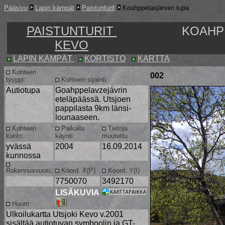
Pääsivu
Lapin kämpät
Paistunturit
Koahppelasjärven tupa
PAISTUNTURIT
KOAHP
KEVO
LAPIN KÄMPÄT
KORTISTO
KARTTA
Kohteen
002
tyyppi:
Kohteen sijainti:
Autiotupa
Goahppelavzejávrin
eteläpäässä. Utsjoen
pappilasta 9km länsi-
lounaaseen.
Kohteen
Paikalla
Tietoja
kunto:
käynti:
muutettu
yvässä
2004
16.09.2014
kunnossa
Rakennusvuosi:
Koord. X(P)
Koord. Y(I)
7750070
3492170
LISÄKUVIA
Huom:
Ulkoilukartta Utsjoki Kevo v.2001
sisältää autiotuvan symboolin ja GT-