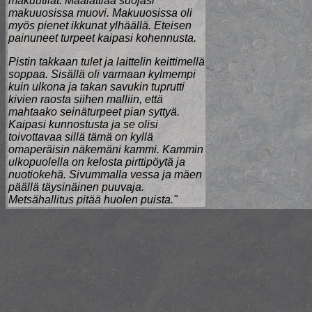
makuutilat. Maalattiaa suojasi
makuuosissa muovi. Makuuosissa oli
myös pienet ikkunat ylhäällä. Eteisen
painuneet turpeet kaipasi kohennusta.
Pistin takkaan tulet ja laittelin keittimellä
soppaa. Sisällä oli varmaan kylmempi
kuin ulkona ja takan savukin tuprutti
kivien raosta siihen malliin, että
mahtaako seinäturpeet pian syttyä.
Kaipasi kunnostusta ja se olisi
toivottavaa sillä tämä on kyllä
omaperäisin näkemäni kammi. Kammin
ulkopuolella on kelosta pirttipöytä ja
nuotiokehä. Sivummalla vessa ja mäen
päällä täysinäinen puuvaja.
Metsähallitus pitää huolen puista."