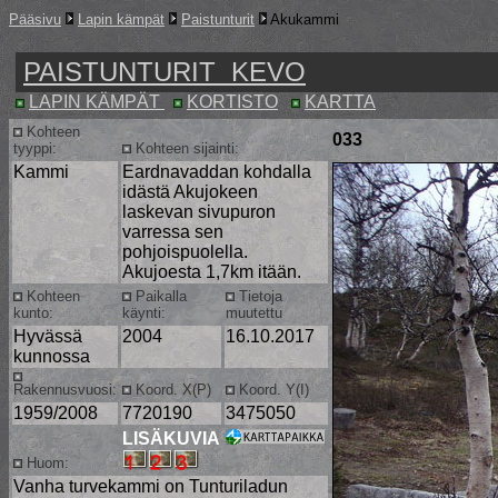
Pääsivu
Lapin kämpät
Paistunturit
Akukammi
PAISTUNTURIT KEVO
LAPIN KÄMPÄT
KORTISTO
KARTTA
Kohteen
033
tyyppi:
Kohteen sijainti:
Kammi
Eardnavaddan kohdalla
idästä Akujokeen
laskevan sivupuron
varressa sen
pohjoispuolella.
Akujoesta 1,7km itään.
Kohteen
Paikalla
Tietoja
kunto:
käynti:
muutettu
Hyvässä
2004
16.10.2017
kunnossa
Rakennusvuosi:
Koord. X(P)
Koord. Y(I)
1959/2008
7720190
3475050
LISÄKUVIA
Huom:
Vanha turvekammi on Tunturiladun