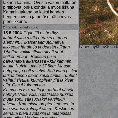
takana kamiina. Ovesta vasemmalla on
pirttipöytä jonka kohdalla myös ikkuna.
Kammin takana on kaksi kahden
hengen laveria ja peräseinällä myös
pieni ikkuna.
Päiväkirjamerkintöjä:
18.6.2004
"Tytöillä oli herätys
kahdeksalta mutta heräsin hieman
aiemmin. Pikaiset aamutoimet ja
Lähes hylättävässä 
liikkeelle lähdin jo yhdeksän aikaan.
Tihuttaa vaikka illalla oli alkanut
selkenemään. Reissun pisin
päivämatka alkamassa Akunkammin
kautta Kuivin tuvalle 17.5km. Maasto
helppoa ja polku selvä. Sitä vaan pisteli
jalkaa toisen eteen kaksi tuntia. Tunturit
vaihtui sivulla, kuuropilvet yllä ja kivet
alla. Olin Akukammilla.
Kammi on iso, mutta jo parhaat päivät
nähnyt. Vielä voisi hätätilassa nukkua
mutta sopii sääsuojaksi varsinkin
talvella. Kammissa on pieni eteinen ja
itse sisäosa kolmijakoinen. Keskiosan
seinällä pieni avotakka ja laitaosissa