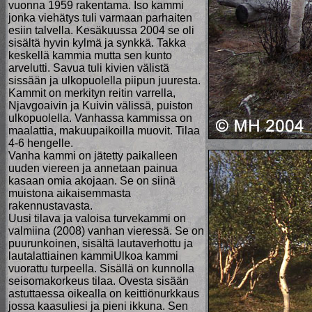
vuonna 1959 rakentama. Iso kammi
jonka viehätys tuli varmaan parhaiten
esiin talvella. Kesäkuussa 2004 se oli
sisältä hyvin kylmä ja synkkä. Takka
keskellä kammia mutta sen kunto
arvelutti. Savua tuli kivien välistä
sissään ja ulkopuolella piipun juuresta.
Kammit on merkityn reitin varrella,
Njavgoaivin ja Kuivin välissä, puiston
ulkopuolella. Vanhassa kammissa on
maalattia, makuupaikoilla muovit. Tilaa
4-6 hengelle.
Vanha kammi on jätetty paikalleen
uuden viereen ja annetaan painua
kasaan omia akojaan. Se on siinä
muistona aikaisemmasta
rakennustavasta.
Uusi tilava ja valoisa turvekammi on
valmiina (2008) vanhan vieressä. Se on
puurunkoinen, sisältä lautaverhottu ja
lautalattiainen kammiUlkoa kammi
vuorattu turpeella. Sisällä on kunnolla
seisomakorkeus tilaa. Ovesta sisään
astuttaessa oikealla on keittiönurkkaus
jossa kaasuliesi ja pieni ikkuna. Sen