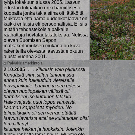
tyhjä lokakuun alussa 2005. Laavun
edustan tulipaikan rinki harmillisesti
kuopalla jonka takia siinä oli lätäköitä.
Mukavaa että nämä uudehkot laavut on
kaikki erilaisia eli persoonallisia. Ei siis
mitään tehdastekoisia paikalle
raahattuja höylälautakatoksiaa. Netissä
olevan Suomisen Sepon
matkakertomuksen mukana on kuva
rakenteilla olevasta laavusta elokuun
alusta vuonna 2001.
Päiväkirjamerkintöjä:
2.10.2005
". . . Vilkaisin vain pikaisesti
Köngästä siinä sillan tuntumassa
ennen kuin hakeuduin viereiselle
laavupaikalle. Laavun ja sen edessä
olevan nuotiopaikan välissä oli
harmikseni iso kurainen lätäkkö.
Halkovajasta puut loppu viimeistä
kaarnan kappaletta myöden. No
tulipaikkakin oli sen verran etäällä
laavun laverista ettei se kuitenkaan olisi
lämmittänyt.
Istuinpa hetken ja huokaisin. Jotenkin
tuntui rankalta tämä päivä. Muuten olo