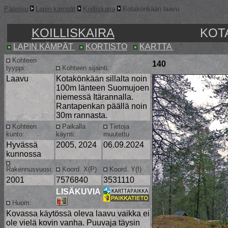
Pääsivu
Lapin kämpät
Koilliskaira
Kotakönkään laavu
KOILLISKAIRA
KOT
LAPIN KÄMPÄT
KORTISTO
KARTTA
Kohteen
140
tyyppi:
Kohteen sijainti:
Laavu
Kotakönkään sillalta noin
100m länteen Suomujoen
niemessä Itärannalla.
Rantapenkan päällä noin
30m rannasta.
Kohteen
Paikalla
Tietoja
kunto:
käynti:
muutettu
Hyvässä
2005, 2024
06.09.2024
kunnossa
Rakennusvuosi:
Koord. X(P)
Koord. Y(I)
2001
7576840
3531110
LISÄKUVIA
Huom:
Kovassa käytössä oleva laavu vaikka ei
ole vielä kovin vanha. Puuvaja täysin