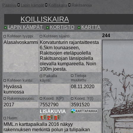
Pääsivu
Lapin kämpät
Koilliskaira
Rakitsanoja
KOILLISKAIRA
LAPIN KÄMPÄT
KORTISTO
KARTTA
244
Kohteen tyyppi:
Kohteen sijainti:
Alasalvoskammi
Korvatunturin rajantaitteesta
6,5km lounaaseen,
Rakitsojen eteläpuolella
Rakitsanojan länsipolella
olevalla kumpareella. Noin
100m joesta.
Tietoja
Paikalla
muutettu
Kohteen kunto:
käynti:
Hyvässä
08.11.2020
kunnossa
Rakennusvuosi:
Koord. X(P)
Koord. Y(I)
2017
7552790
3591520
LISÄKUVIA
Huom:
MML.n karttapaikalla 2016 näkyy
rakennuksen merkintä polun ja tulipaikan