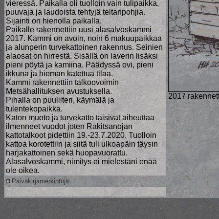
vieressä. Paikalla oli tuolloin vain tulipaikka,
puuvaja ja laudoista tehtyjä teltanpohjia.
Sijainti on hienolla paikalla.
Paikalle rakennettiin uusi alasalvoskammi
2017. Kammi on avoin, noin 6 makuupaikkaa
ja alunperin turvekattoinen rakennus. Seinien
alaosat on hirrestä. Sisällä on laverin lisäksi
pieni pöytä ja kamiina. Päädyssä ovi, pieni
ikkuna ja hieman katettua tilaa.
Kammi rakennettiin talkoovoimin
Metsähallituksen avustuksella.
2017 rakennet
Pihalla on puuliiteri, käymälä ja
tulentekopaikka.
Katon muoto ja turvekatto taisivat aiheuttaa
ilmenneet vuodot joten Rakitsanojan
kattotalkoot pidettiin 19.-23.7.2020. Tuolloin
kattoa korotettiin ja siitä tuli ulkoapäin täysin
harjakattoinen sekä huopavuorattu.
Alasalvoskammi, nimitys ei mielestäni enää
ole oikea.
Päiväkirjamerkintöjä: