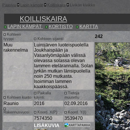
Pääsivu
Lapin kämpät
Koilliskaira
Livikön kivikko
KOILLISKAIRA
LAPIN KÄMPÄT
KORTISTO
KARTTA
Kohteen
242
tyyppi:
Kohteen sijainti:
Muu
Luirojärven luoteispuolella
rakennelma
Joukhaispään ja
Vasanlyömäpään välissä
olevassa solassa olevan
lammen etelärannalla. Solan
jyrkän mutkan länsipuolella
noin 250 mutkasta.
Isoimman lammen
kaakkoispäässä.
Paikalla
Tietoja
Kohteen kunto:
käynti:
muutettu
Raunio
2016
02.09.2016
Rakennusvuosi:
Koord. X(P)
Koord. Y(I)
7574350
3539470
LISÄKUVIA