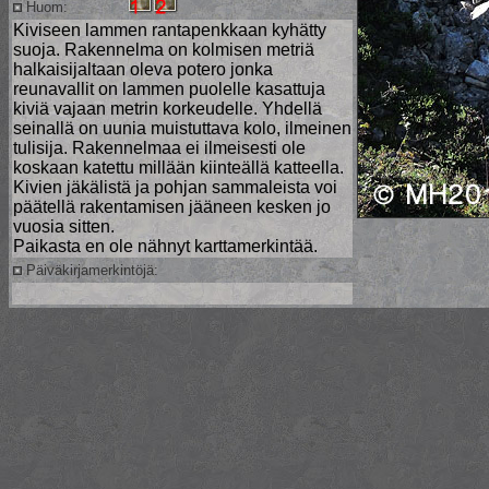
Huom:
Kiviseen lammen rantapenkkaan kyhätty
suoja. Rakennelma on kolmisen metriä
halkaisijaltaan oleva potero jonka
reunavallit on lammen puolelle kasattuja
kiviä vajaan metrin korkeudelle. Yhdellä
seinallä on uunia muistuttava kolo, ilmeinen
tulisija. Rakennelmaa ei ilmeisesti ole
koskaan katettu millään kiinteällä katteella.
Kivien jäkälistä ja pohjan sammaleista voi
päätellä rakentamisen jääneen kesken jo
vuosia sitten.
Paikasta en ole nähnyt karttamerkintää.
Päiväkirjamerkintöjä: