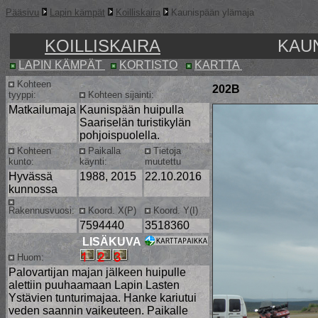
Pääsivu
Lapin kämpät
Koilliskaira
Kaunispään ylämaja
KOILLISKAIRA
KAU
LAPIN KÄMPÄT
KORTISTO
KARTTA
Kohteen
202B
tyyppi:
Kohteen sijainti:
Matkailumaja
Kaunispään huipulla
Saariselän turistikylän
pohjoispuolella.
Kohteen
Paikalla
Tietoja
kunto:
käynti:
muutettu
Hyvässä
1988, 2015
22.10.2016
kunnossa
Rakennusvuosi:
Koord. X(P)
Koord. Y(I)
7594440
3518360
LISÄKUVA
Huom:
Palovartijan majan jälkeen huipulle
alettiin puuhaamaan Lapin Lasten
Ystävien tunturimajaa. Hanke kariutui
veden saannin vaikeuteen. Paikalle