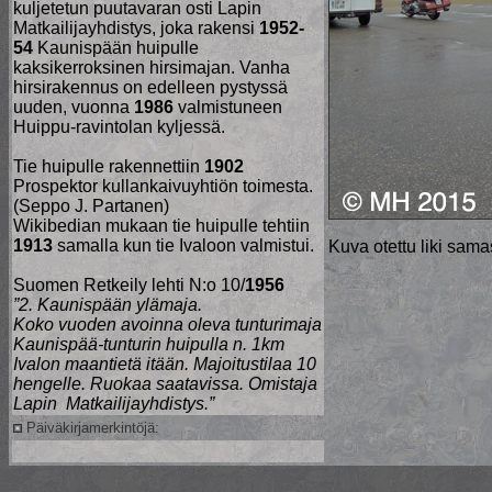
kuljetetun puutavaran osti Lapin
Matkailijayhdistys, joka rakensi
1952-
54
Kaunispään huipulle
kaksikerroksinen hirsimajan. Vanha
hirsirakennus on edelleen pystyssä
uuden, vuonna
1986
valmistuneen
Huippu-ravintolan kyljessä.
Tie huipulle rakennettiin
1902
Prospektor kullankaivuyhtiön toimesta.
(Seppo J. Partanen)
Wikibedian mukaan tie huipulle tehtiin
1913
samalla kun tie Ivaloon valmistui.
Kuva otettu liki sam
Suomen Retkeily lehti N:o 10/
1956
”2. Kaunispään ylämaja.
Koko vuoden avoinna oleva tunturimaja
Kaunispää-tunturin huipulla n. 1km
Ivalon maantietä itään. Majoitustilaa 10
hengelle. Ruokaa saatavissa. Omistaja
Lapin Matkailijayhdistys.”
Päiväkirjamerkintöjä: