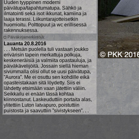
Uuden tyyppinen moderni
päivätupa/tapahtumatupa. Sähkö ja
ilmatointi sekä isot ikkunat, kamiina ja
laaja terassi. Liikuntarajotteisetkin
huomioitu. Polttopuut ja wc erillisessä
rakennuksessa.
Päiväkirjamerkintöjä:
Lauanta 20.8.2016
. . . Metsän puolella tuli vastaan joukko
erivärisin tapein merkattuja polkuja,
keskeneräisiä ja valmiita opastauluja, ja
päiväkävelijöitä. Jossain siellä hieman
sivummalla olisi ollut se uusi päivätupa,
”Aurora”. Me ei osuttu sen kohdille eikä
opasteistakaan sitä löydetty. Siis ei
lähdetty etsimään vaan jätettiin väliin.
Seikkailu ei enään tässä kohtaa
kiinnostanut. Laskeuduttiin portaita alas,
ylitettiin Luton latvapuro, poistuttiin
puistosta ja saavuttiin ”sivistykseen”. . .