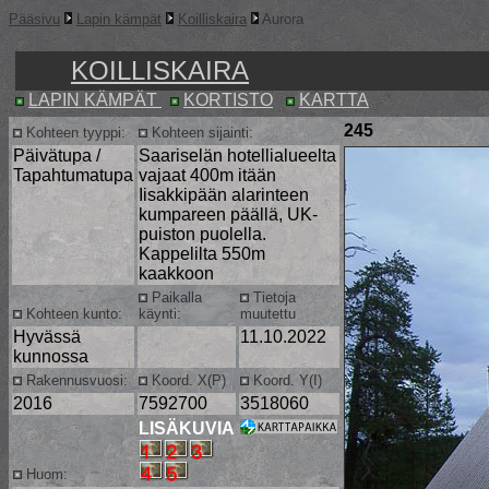
Pääsivu
Lapin kämpät
Koilliskaira
Aurora
KOILLISKAIRA
LAPIN KÄMPÄT
KORTISTO
KARTTA
245
Kohteen tyyppi:
Kohteen sijainti:
Päivätupa /
Saariselän hotellialueelta
Tapahtumatupa
vajaat 400m itään
Iisakkipään alarinteen
kumpareen päällä, UK-
puiston puolella.
Kappelilta 550m
kaakkoon
Paikalla
Tietoja
Kohteen kunto:
käynti:
muutettu
Hyvässä
11.10.2022
kunnossa
Rakennusvuosi:
Koord. X(P)
Koord. Y(I)
2016
7592700
3518060
LISÄKUVIA
Huom: