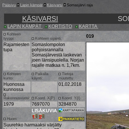
Pääsivu
Lapin kämpät
Käsivarsi
Somasjärvi raja
KÄSIVARSI
SO
LAPIN KÄMPÄT
KORTISTO
KARTTA
Kohteen
019
tyyppi:
Kohteen sijainti:
Rajamiesten
Somaslompolon
tupa
pohjoisrannalla
Somasjärvestä laskevan
joen länsipuolella. Norjan
rajalle matkaa n. 1,7km.
Kohteen
Paikalla
Tietoja
kunto:
käynti:
muutettu
Huonossa
01.02.2018
kunnossa
Rakennusvuosi:
Koord. X(P)
Koord. Y(I)
1979
7697070
3284870
LISÄKUVIA
Huom:
Suurehko harmaaksi värjätty