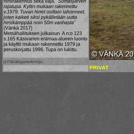
hirsirakennus sekä vaja.
"Somasjärven
rajatupa. Kyltin mukaan rakennettu
v.1979. Tuvan hirret osittain lahonneet,
joten kaiketi siksi pykälletään uutta
hirsikämppää noin 50m vanhasta"
(Vänkä 2017)
Metsähallituksen julkaisun A n:o 123
s.165 Käsivarren erämaa-alueen luonto
ja käyttö mukaan rakennettu 1979 ja
peruskorjattu 1996. Tupa on lukittu.
Päiväkirjamerkintöjä:
PRIVAT