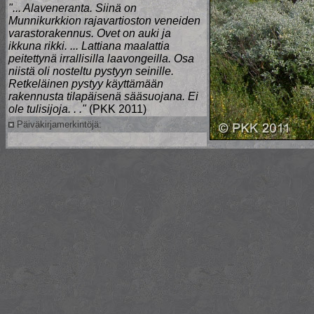
"... Alaveneranta. Siinä on
Munnikurkkion rajavartioston veneiden
varastorakennus. Ovet on auki ja
ikkuna rikki. ... Lattiana maalattia
peitettynä irrallisilla laavongeilla. Osa
niistä oli nosteltu pystyyn seinille.
Retkeläinen pystyy käyttämään
rakennusta tilapäisenä sääsuojana. Ei
ole tulisijoja. . ."
(PKK 2011)
Päiväkirjamerkintöjä: