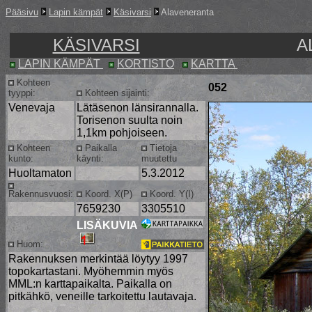
Pääsivu
Lapin kämpät
Käsivarsi
Alaveneranta
KÄSIVARSI
A
LAPIN KÄMPÄT
KORTISTO
KARTTA
Kohteen
052
tyyppi:
Kohteen sijainti:
Venevaja
Lätäsenon länsirannalla.
Torisenon suulta noin
1,1km pohjoiseen.
Kohteen
Paikalla
Tietoja
kunto:
käynti:
muutettu
Huoltamaton
5.3.2012
Rakennusvuosi:
Koord. X(P)
Koord. Y(I)
7659230
3305510
LISÄKUVIA
Huom:
Rakennuksen merkintää löytyy 1997
topokartastani. Myöhemmin myös
MML:n karttapaikalta. Paikalla on
pitkähkö, veneille tarkoitettu lautavaja.