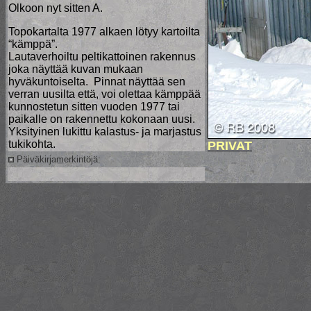
Olkoon nyt sitten A.
Topokartalta 1977 alkaen lötyy kartoilta
“kämppä”.
Lautaverhoiltu peltikattoinen rakennus
joka näyttää kuvan mukaan
hyväkuntoiselta. Pinnat näyttää sen
verran uusilta että, voi olettaa kämppää
kunnostetun sitten vuoden 1977 tai
paikalle on rakennettu kokonaan uusi.
Yksityinen lukittu kalastus- ja marjastus
tukikohta.
PRIVAT
Päiväkirjamerkintöjä: