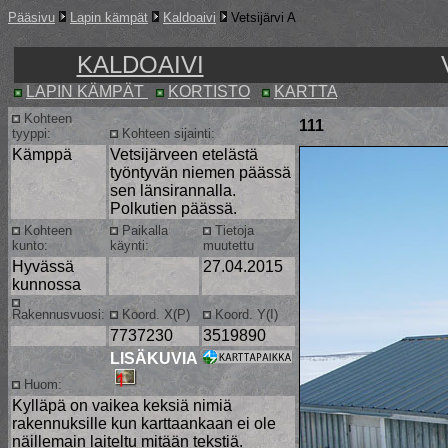
Pääsivu
Lapin kämpät
Kaldoaivi
Vetsijärvi A
KALDOAIVI
LAPIN KÄMPÄT
KORTISTO
KARTTA
Kohteen
111
tyyppi:
Kohteen sijainti:
Kämppä
Vetsijärveen etelästä
työntyvän niemen päässä
sen länsirannalla.
Polkutien päässä.
Kohteen
Paikalla
Tietoja
kunto:
käynti:
muutettu
Hyvässä
27.04.2015
kunnossa
Rakennusvuosi:
Koord. X(P)
Koord. Y(I)
7737230
3519890
LISÄKUVIA
Huom:
Kylläpä on vaikea keksiä nimiä
rakennuksille kun karttaankaan ei ole
näillemain laiteltu mitään tekstiä.