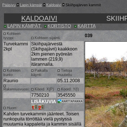
Pääsivu
Lapin kämpät
Kaldoaivi
Skiihpajärven kammit
KALDOAIVI
SKIIH
LAPIN KÄMPÄT
KORTISTO
KARTTA
Kohteen
039
tyyppi:
Kohteen sijainti:
Turvekammi
Skiihpajärvestä
2kpl
(Skihpajávri) kaakkoon
2km pienen pyöreän
lammen (219,9)
itärannalla.
Kohteen
Paikalla
Tietoja
kunto:
käynti:
muutettu
Raunio
05.11.2008
Rakennusvuosi:
Koord. X(P)
Koord. Y(I)
7750210
3545550
LISÄKUVIA
Huom:
Kahden turvekammin jäänteet. Toisen
runkopuita törröttää vielä pystyssä
muutamia kappaleita ja kammin sisällä