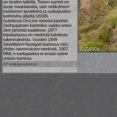
on liesikin tallella. Toinen kammi on
aivan maantasalla, vain nelikulmion
muotoinen turvekehä ja runkopuiden
tuohirullia jäljellä (2008).
Autiotuvat On-Line nimeää kammin
Skiihpajärven kammiksi vaikka onkin
2km järvestä kaakkoon. 1977
topokartassa on merkintä kahdesta
rakennuksesta. Vuoden 1999
Sevettijärvi-Nuorgam kartassa vain
yhden rakennuksen merkintä. 2007
MML:n karttapaikka ei enään tunne
yhtään kammia.
Päiväkirjamerkintöjä: