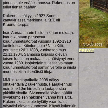
pinnoite ole enää kunnossa. Rakennus on
tullut tiensä päähän.
Rakennus näkyy jo 1927 Suomi-
karttakirjassa merkinnällä Kr.T. eli
Kruununtorppa.
Inari Aanaar Inarin historin kirjan mukaan.
Inarin kuntaan perustetut
kruununmetsätorpat vuosina 1892-1910
luettelossa: Kitinlompolo / Niilo Kitti,
perustettu 26.1.1898, vuokrasopimus
PRIVAT
22.11.1904. Samassa kirjassa olevan
toisen luettelon mukaan itsenäistynyt ennen
vuotta 1939. Isojakolain tullessa voimaan
kruununmetsätorpat pantiin verolle ja niistä
muodostettiin itsenäisiä tiloja.
MML:n karttapaikalla 2008 näkyy
pihakentällä 2 rakennusta. Päärakennus
noin 8mx10m hirrestä ja lautaporstua
pitkällä sivulla. Sivummalla kivien päällä
hyväkuntoisen näköinen vanha hirsiaitta.
Rakennuksia ei ole hylätty vaan katot
näyttäisi olevan kunnossa. Käyttö kuitenkin