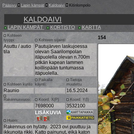
Pääsivu
Lapin kämpät
Kaldoaivi
Kitinlompolo
KALDOAIVI
LAPIN KÄMPÄT
KORTISTO
KARTTA
Kohteen
154
tyyppi:
Kohteen sijainti:
Asuttu / autio
Pautujärven laskujoessa
tila
olevan Saarilompolan
itäpuolella olevan n.700m
pitkän kapean lammen
koillispään tuntumassa
itäpuolella.
Paikalla
Tietoja
Kohteen kunto:
käynti:
muutettu
Raunio
16.5.2024
Rakennusvuosi:
Koord. X(P)
Koord. Y(I)
7698000
3532100
LISÄKUVIA
Huom:
Rakennus on hylätty. 2023 ovi puuttuu ja
ikkunoita rikki. Katto painunut, eikä katon