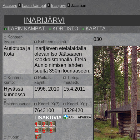
Pääsivu
Lapin kämpät
Inarijärvi
Jääsaari
INARIJÄRVI
LAPIN KÄMPÄT
KORTISTO
KARTTA
Kohteen
030
tyyppi:
Kohteen sijainti:
Autiotupa ja
Inarijärven etelälaidalla
Kota
olevan Iso Jääsaaren
kaakkoisrannalla. Etelä-
Aunio nimisen lahden
suulta 350m lounaaseen.
Kohteen
Paikalla
Tietoja
kunto:
käynti:
muutettu
Hyvässä
1996, 2010
15.4.2011
kunnossa
Rakennusvuosi:
Koord. X(P)
Koord. Y(I)
7643100
3529420
LISÄKUVIA
Huom: