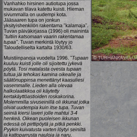
Vanhahko hirsinen autiotupa jossa
mukavan tilava katettu kuisti. Hieman
sivummalla on uudempi kota.
Jääsaaren tupa on jonkun
yksityishenkilön rakentama "kalamaja".
Tuvan päiväkirjassa (1996) oli maininta
"tultiin katsomaan vaarin rakentamaa
tupaa"
. Tuvan merkintä löytyy jo
Taloudelliselta kartalta 1930/63.
Muistiinpanoja vuodelta 1996.
"Tupaan
kuuluu kuisti jolle oli sijoitettu jykevä
pöytä. Tosi matalasta ovesta tupaan
tultua jäi tehokas kamina oikealle ja
säätönuppinsa menettänyt kaasuliesi
vasemmalle. Lieden alla olevaa
halkolaatikkoa oli käytetty
kertakäyttöastioiden roskakorina.
Molemmilla sivuseinillä oli ikkunat jotka
olivat uudempia kuin itse tupa. Tuvan
seiniä kiersi laveri jolle mahtui 3-4
henkeä. Oikean puoleisen ikkunan
edessä oli pirttipöytä ja pitkä penkki.
Pyykin kuivatusta varten löytyi seiniltä
ja kattoparrusta nauloja ja naru.