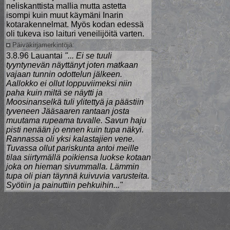
neliskanttista mallia mutta astetta
isompi kuin muut käymäni Inarin
kotarakennelmat. Myös kodan edessä
oli tukeva iso laituri veneilijöitä varten.
Päiväkirjamerkintöjä:
3.8.96 Lauantai
"... Ei se tuuli
tyyntynevän näyttänyt joten matkaan
vajaan tunnin odottelun jälkeen.
Aallokko ei ollut loppuviimeksi niin
paha kuin miltä se näytti ja
Moosinanselkä tuli ylitettyä ja päästiin
tyveneen Jääsaaren rantaan josta
muutama rupeama tuvalle. Savun haju
pisti nenään jo ennen kuin tupa näkyi.
Rannassa oli yksi kalastajien vene.
Tuvassa ollut pariskunta antoi meille
tilaa siirtymällä poikiensa luokse kotaan
joka on hieman sivummalla. Lämmin
tupa oli pian täynnä kuivuvia varusteita.
Syötiin ja painuttiin pehkuihin..."