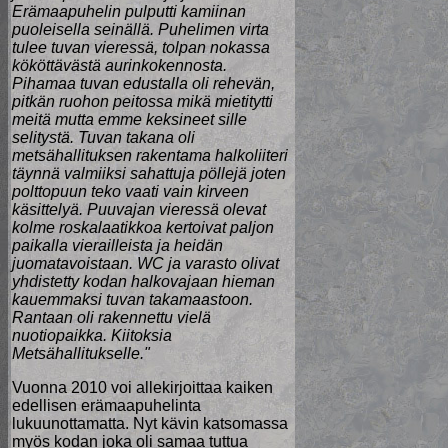
Erämaapuhelin pulputti kamiinan
puoleisella seinällä. Puhelimen virta
tulee tuvan vieressä, tolpan nokassa
kököttävästä aurinkokennosta.
Pihamaa tuvan edustalla oli rehevän,
pitkän ruohon peitossa mikä mietitytti
meitä mutta emme keksineet sille
selitystä. Tuvan takana oli
metsähallituksen rakentama halkoliiteri
täynnä valmiiksi sahattuja pöllejä joten
polttopuun teko vaati vain kirveen
käsittelyä. Puuvajan vieressä olevat
kolme roskalaatikkoa kertoivat paljon
paikalla vierailleista ja heidän
juomatavoistaan. WC ja varasto olivat
yhdistetty kodan halkovajaan hieman
kauemmaksi tuvan takamaastoon.
Rantaan oli rakennettu vielä
nuotiopaikka. Kiitoksia
Metsähallitukselle."
Vuonna 2010 voi allekirjoittaa kaiken
edellisen erämaapuhelinta
lukuunottamatta. Nyt kävin katsomassa
myös kodan joka oli samaa tuttua