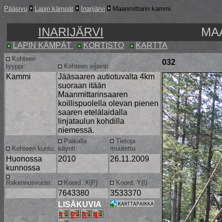
Pääsivu
Lapin kämpät
Inarijärvi
Maanmittarin kammi
INARIJÄRVI
MA
LAPIN KÄMPÄT
KORTISTO
KARTTA
Kohteen
032
tyyppi:
Kohteen sijainti:
Kammi
Jääsaaren autiotuvalta 4km
suoraan itään
Maanmittarinsaaren
koillispuolella olevan pienen
saaren etelälaidalla
linjataulun kohdilla
niemessä.
Paikalla
Tietoja
Kohteen kunto:
käynti:
muutettu
Huonossa
2010
26.11.2009
kunnossa
Rakennusvuosi:
Koord. X(P)
Koord. Y(I)
7643380
3533370
LISÄKUVIA