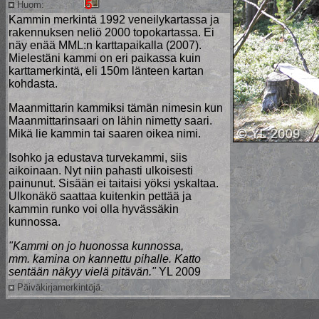
Huom:
Kammin merkintä 1992 veneilykartassa ja
rakennuksen neliö 2000 topokartassa. Ei
näy enää MML:n karttapaikalla (2007).
Mielestäni kammi on eri paikassa kuin
karttamerkintä, eli 150m länteen kartan
kohdasta.
Maanmittarin kammiksi tämän nimesin kun
Maanmittarinsaari on lähin nimetty saari.
Mikä lie kammin tai saaren oikea nimi.
Isohko ja edustava turvekammi, siis
aikoinaan. Nyt niin pahasti ulkoisesti
painunut. Sisään ei taitaisi yöksi yskaltaa.
Ulkonäkö saattaa kuitenkin pettää ja
kammin runko voi olla hyvässäkin
kunnossa.
"Kammi on jo huonossa kunnossa,
mm. kamina on kannettu pihalle. Katto
sentään näkyy vielä pitävän."
YL 2009
Päiväkirjamerkintöjä: