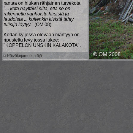
rantaa on hiukan rähjäinen turvekota.
"... kota näyttäisi siltä, että se on
rakennettu vanhoista hirsistä ja
laudoista ... kuitenkin kivistä tehty
tulisija löytyy."
(OM 08)
Kodan kyljessä olevaan mäntyyn on
ripustettu levy jossa lukee:
"KOPPELON UNSKIN KALAKOTA".
Päiväkirjamerkintöjä: