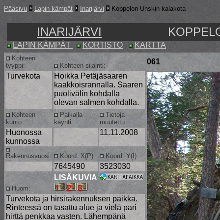
Pääsivu
Lapin kämpät
Inarijärvi
Koppelon Unskin kalakota
INARIJÄRVI
KOPPELO
LAPIN KÄMPÄT
KORTISTO
KARTTA
Kohteen
061
tyyppi:
Kohteen sijainti:
Turvekota
Hoikka Petäjäsaaren
kaakkoisrannalla. Saaren
puolivälin kohdalla
olevan salmen kohdalla.
Kohteen
Paikalla
Tietoja
kunto:
käynti:
muutettu
Huonossa
11.11.2008
kunnossa
Rakennusvuosi:
Koord. X(P)
Koord. Y(I)
7645490
3523030
LISÄKUVIA
Huom:
Turvekota ja hirsirakennuksen paikka.
Rinteessä on tasattu alue ja vielä pari
hirttä penkkaa vasten. Lähempänä