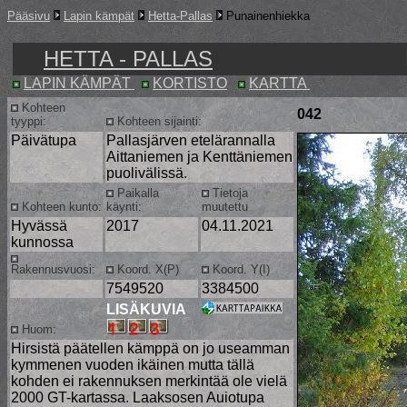
Pääsivu
Lapin kämpät
Hetta-Pallas
Punainenhiekka
HETTA - PALLAS
LAPIN KÄMPÄT
KORTISTO
KARTTA
Kohteen
042
tyyppi:
Kohteen sijainti:
Päivätupa
Pallasjärven etelärannalla
Aittaniemen ja Kenttäniemen
puolivälissä.
Paikalla
Tietoja
Kohteen kunto:
käynti:
muutettu
Hyvässä
2017
04.11.2021
kunnossa
Rakennusvuosi:
Koord. X(P)
Koord. Y(I)
7549520
3384500
LISÄKUVIA
Huom:
Hirsistä päätellen kämppä on jo useamman
kymmenen vuoden ikäinen mutta tällä
kohden ei rakennuksen merkintää ole vielä
2000 GT-kartassa. Laaksosen Auiotupa