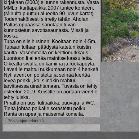
kirjakaan (2003) ei tunne rakennusta. Vasta
MML:n karttapaikka 2007 tuntee kohteen.
(Minulta puuttuu alueelta 90-luvun kartat).
Todennäköisesti siirretty tähän. Aholan
Pallas oppaassa sanotaan tuvan
kunnostetun savottasaunasta. Missä ja
koska.
Tupa on siis hirsinen. Kooltaan noin 4-5m.
Tupaan tullaan päädystä katetun kuistin
kautta. Vasemmalla on keittiönurkkaus.
Luontoon fi ei enää mainitse kaasuliettä.
Oikealla sivulla on kamiina ja ruokapöytä.
Laverille mahtui nukkumaan noin 4 henkeä.
Nyt laverit on poistettu ja seinää kiertää
leveä penkki, kai siinäkin mahtuu
tarvittaessa uinahtamaan. Tuvasta on tehty
esteetön 2019. Kuistille on portaan vierelle
tehty luiska.
Pihalla on uusi tulipaikka, puuvaja ja WC.
Tieltä johtaa paikalle sorastettu polku.
Ranta on upea ja maisemat komeita.
Päiväkirjamerkintöjä: