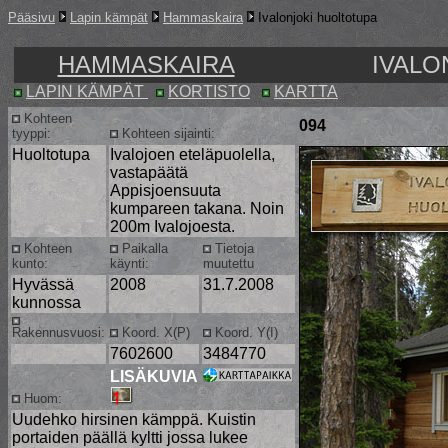
Pääsivu
Lapin kämpät
Hammaskaira
Ivalonjoki huoltotupa
HAMMASKAIRA
IVALO
LAPIN KÄMPÄT
KORTISTO
KARTTA
Kohteen
094
tyyppi:
Kohteen sijainti:
Huoltotupa
Ivalojoen eteläpuolella,
vastapäätä
Appisjoensuuta
kumpareen takana. Noin
200m Ivalojoesta.
Kohteen
Paikalla
Tietoja
kunto:
käynti:
muutettu
Hyvässä
2008
31.7.2008
kunnossa
Rakennusvuosi:
Koord. X(P)
Koord. Y(I)
7602600
3484770
LISÄKUVIA
Huom:
Uudehko hirsinen kämppä. Kuistin
portaiden päällä kyltti jossa lukee