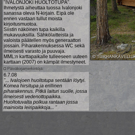
"IVALONJOKI HUOLTOTUPA".
Ihmetystä aiheuttaa tuossa Ivalonjoki
sanassa oleva N-kirjain. Eipä ole
ennen vastaan tullut moista
kirjoitusmuotoa.
Siistin näköinen tupa kaikilla
mukavuuksilla. Sähkölaitteista ja
valoista päätellen myös generaattori
jossain. Piharakennuksessa WC sekä
ilmeisesti varasto ja puuvaja.
MML:n karttapaikalle tulleeseen uuteen
karttaan (2007) on kämpät ilmestyneet.
Päiväkirjamerkintöjä:
6.7.08
"... Ivalojoen huoltotupa sentään löytyi.
Komea hirsitupa ja erillinen
piharakennus. Pitkä laituri suolle, jossa
ilmeisesti vedenottopaikka.
Huoltotuvalta polkua rantaan jossa
mainioita leiripaikkoja... "