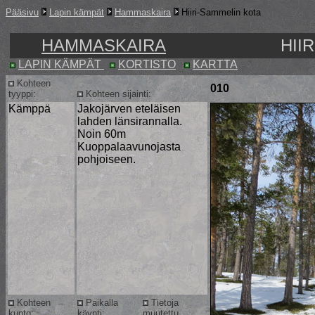
Pääsivu
Lapin kämpät
Hammaskaira
Hiiri-Sammelin kota
HAMMASKAIRA
HII
LAPIN KÄMPÄT
KORTISTO
KARTTA
Kohteen
010
tyyppi:
Kohteen sijainti:
Kämppä
Jakojärven eteläisen
lahden länsirannalla.
Noin 60m
Kuoppalaavunojasta
pohjoiseen.
Kohteen
Paikalla
Tietoja
kunto:
käynti:
muutettu