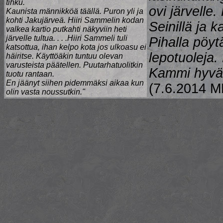
tihku.
ovi järvelle.
Kaunista männikköä täällä. Puron yli ja
kohti Jakujärveä. Hiiri Sammelin kodan
Seinillä ja 
valkea kartio putkahti näkyviin heti
järvelle tultua. . . .Hiiri Sammeli tuli
Pihalla pöyt
katsottua, ihan kelpo kota jos ulkoasu ei
lepotuoleja
häiritse. Käyttöäkin tuntuu olevan
varusteista päätellen. Puutarhatuolitkin
Kammi hyväs
tuotu rantaan.
En jäänyt siihen pidemmäksi aikaa kun
(7.6.2014 M
olin vasta noussutkin."