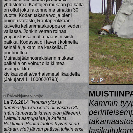
yhdistelmä. Karttojen mukaan paikalla
on ollut joku rakennelma ainakin 30
vuotta. Kodan takana wc ja pieni
puinen varasto, Rantapenkkaan
kaivettu kellari/maakuoppa on veden
vallassa. Jonkin verran roinaa
ympäristössä mutta pääosin siisti
paikka. Kodassa oli laverit kolmella
seinällä ja kamiina keskellä. Ei
puuhuoltoa.
Muinaisjäännösrekisterin mukaan
paikalla on voinut olla kiinteä
asuinpaikka
kivikausdella/varhaismetallikaudella
(Jakujärvi 1 1000020793).
MUISTIINP
Päiväkirjamerkintöjä:
Kammin tyyp
La 7.6.2014
"Nousin ylös ja
hämmästyin kun kello oli vasta 5:30
perinteisem
(näin kamerasta kuvan oton jälkeen).
Laittelin aamupalaa ja kaffetta.
takamaastos
Pakkailin. Päätin lähteä hyvän sään
lasikuitukan
aikaan. Heti järven päässä tulikin ensi