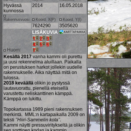
Hyvässä
2014
16.05.2018
kunnossa
Rakennusvuosi:
Koord. X(P)
Koord. Y(I)
7624290
3505620
LISÄKUVIA
Huom:
Kesällä 2017
vanha kammi oli purettu
ja uusi rekennelma aluillaan. Paikalla
on perustuksen harkot jollekin uudelle
rakennukselle. Aika näyttää mitä on
tulossa.
2018 keväällä
olikin jo pystyssä
lautavuorattu, pienellä eteisellä
varustettu neliskanttinen kämppä.
Kämppä on lukittu.
Topokartassa 1989 pieni rakennuksen
merkintä. MML:n kartapaikalla 2009 on
teksti
"Hiiri-Sammelin kota"
.
Kammi näytti pressuviritykseltä ja olikin
sen sorttinen kodan ja kammin