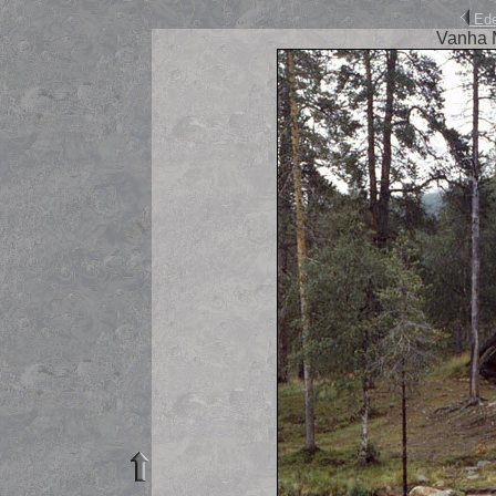
Ede
Vanha 