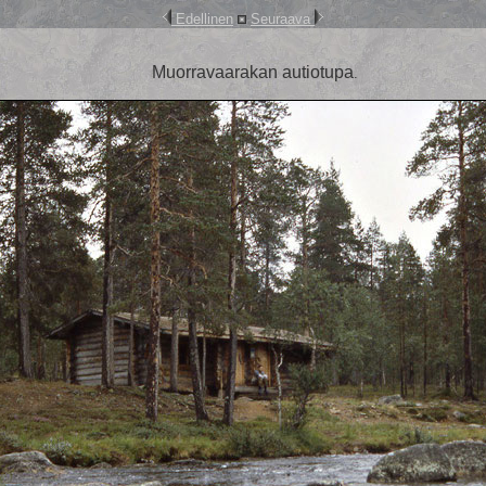
Edellinen
Seuraava
Muorravaarakan autiotupa
.