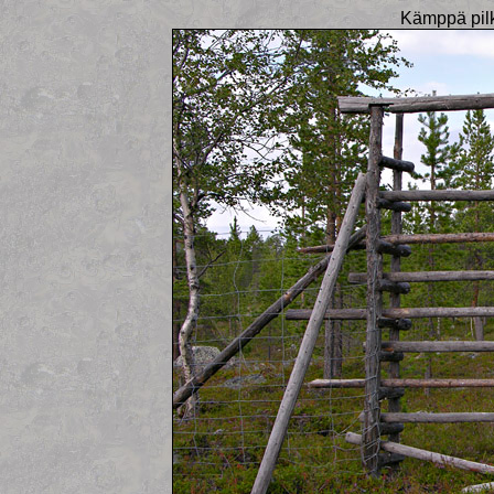
Kämppä pilki