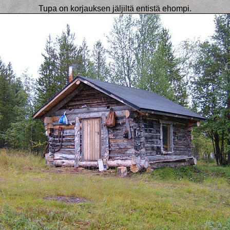
Tupa on korjauksen jäljiltä entistä ehompi.