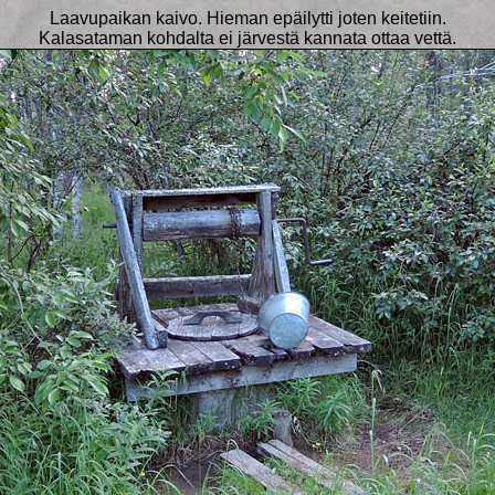
Laavupaikan kaivo. Hieman epäilytti joten keitetiin.
Kalasataman kohdalta ei järvestä kannata ottaa vettä.