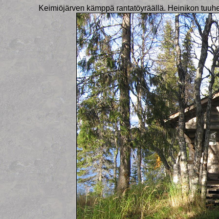
Keimiöjärven kämppä rantatöyräällä. Heinikon tuuheu