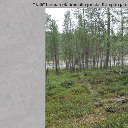
"Talli" hieman etäämmällä joesta. Kämpän jään