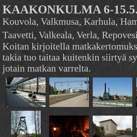
KAAKONKULMA 6-15.5.
Kouvola, Valkmusa, Karhula, Hami
Taavetti, Valkeala, Verla, Repovesi
Koitan kirjoitella matkakertomukse
takia tuo taitaa kuitenkin siirtyä
jotain matkan varrelta.