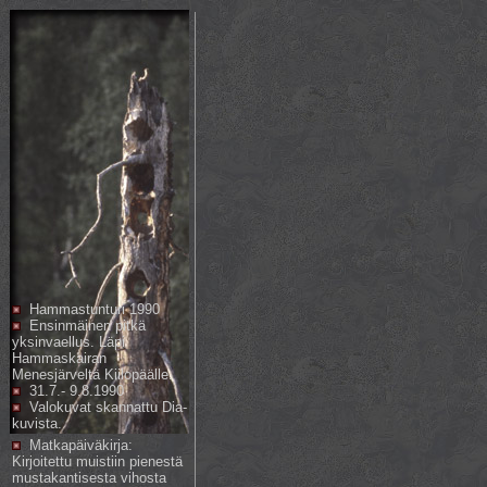
Hammastunturi 1990
Ensinmäinen pitkä
yksinvaellus. Läpi
Hammaskairan
Menesjärveltä Kiilopäälle.
31.7.- 9.8.1990
Valokuvat skannattu Dia-
kuvista.
Matkapäiväkirja:
Kirjoitettu muistiin pienestä
mustakantisesta vihosta