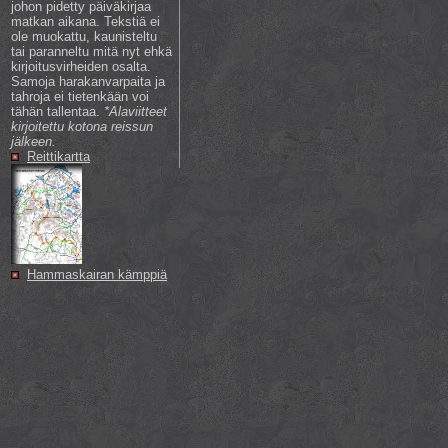
johon pidetty päiväkirjaa
matkan aikana. Tekstiä ei
ole muokattu, kaunisteltu
tai paranneltu mitä nyt ehkä
kirjoitusvirheiden osalta.
Samoja harakanvarpaita ja
tahroja ei tietenkään voi
tähän tallentaa.
*Alaviitteet
kirjoitettu kotona reissun
jälkeen.
Reittikartta
Hammaskairan kämppiä