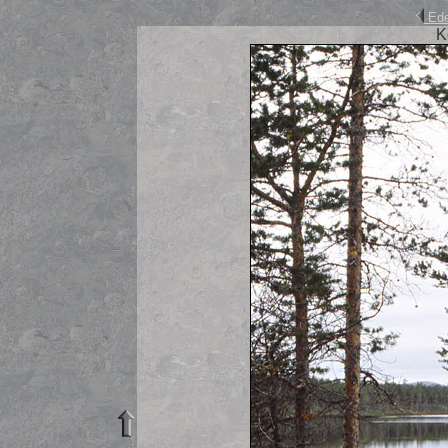
Ede
K