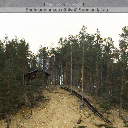
Edellinen
Seuraava
Snelmanninmaja nähtynä Suomun takaa
.