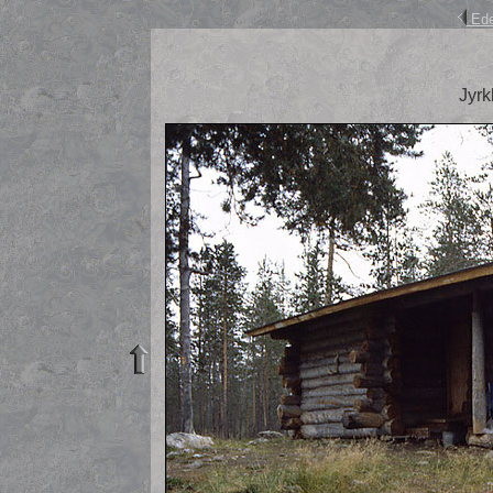
Ede
Jyrk