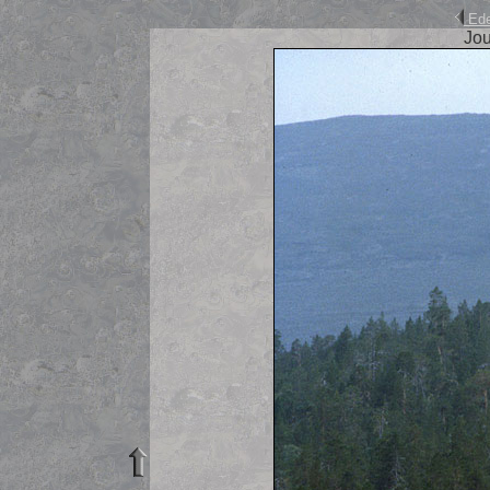
Ede
Jou